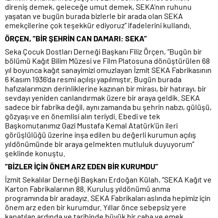
direniş demek, geleceğe umut demek, SEKA’nın ruhunu
yaşatan ve bugün burada bizlerle bir arada olan SEKA
emekçilerine çok teşekkür ediyoruz” ifadelerini kullandı.
ÖRÇEN, “BİR ŞEHRİN CAN DAMARI: SEKA”
Seka Çocuk Dostları Derneği Başkanı Filiz Örçen, “Bugün bir
bölümü Kağıt Bilim Müzesi ve Film Platosuna dönüştürülen 68
yıl boyunca kağıt sanayimizi omuzlayan İzmit SEKA Fabrikasının
6 Kasım 1936’da resmi açılışı yapılmıştır. Bugün burada
hafızalarımızın derinliklerine kazınan bir mirası, bir hatırayı, bir
sevdayı yeniden canlandırmak üzere bir araya geldik. SEKA
sadece bir fabrika değil, aynı zamanda bu şehrin nabzı, gülüşü,
gözyaşı ve en önemlisi alın teriydi. Ebedi ve tek
Başkomutanımız Gazi Mustafa Kemal Atatürk’ün ileri
görüşlülüğü üzerine inşa edilen bu değerli kurumun açılış
yıldönümünde bir araya gelmekten mutluluk duyuyorum”
şeklinde konuştu.
“BİZLER İÇİN ÖNEM ARZ EDEN BİR KURUMDU”
İzmit Sekalılar Derneği Başkanı Erdoğan Külah, “SEKA Kağıt ve
Karton Fabrikalarının 88. Kuruluş yıldönümü anma
programında bir aradayız. SEKA Fabrikaları aslında hepimiz için
önem arz eden bir kurumdur. Yıllar önce sebepsiz yere
kapatılan ardında ve tarihinde büyük bir çaba ve emek