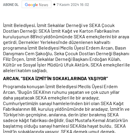
7 Kasım 2024 16:02
ABONE OL
News
İzmit Belediyesi, İzmit Sekalılar Derneği ve SEKA Çocuk
Dostları Derneği; SEKA İzmit Kağıt ve Karton Fabrikası’nın
kuruluşunun 88’inci yıldönümünde SEKA emekçilerini bir araya
getirdi. Dernekler Yerlekesi’nde düzenlenen kahvaltı
programına İzmit Belediyesi Meclis Üyesi Erdem Arcan, Basın
Danışmanı Cem Şakoğlu, Seka Çocuk Dostları Derneği Başkanı
Filiz Örçen, İzmit Sekalılar Derneği Başkanı Erdoğan Külah,
Kültür ve Sosyal İşler Müdürü Ufuk Aktürk, SEKA emekçileri ile
aileleri katılım sağladı.
ARCAN, “SEKA İZMİT’İN SOKAKLARINDA YAŞIYOR”
Programda konuşan İzmit Belediyesi Meclis Üyesi Erdem
Arcan, “Bugün SEKA’nın ruhunu yaşatan ve çok uzun yıllar
daha yaşatacak SEKA emekçileri ile bir aradayız.
Cumhuriyetimizin sanayi hamlelerinden biri olan SEKA Kağıt
Fabrikalarının 88. kuruluş yıldönümünde bir aradayız. İzmit’in ve
Türkiye’nin geçmişine, anılarına, derin izler bırakmış SEKA
sadece kâğıt fabrikası değildir. Gazi Mustafa Kemal Atatürk’ün
başlatmış olduğu sanayi hamlesi SEKA’da hayat buldu. SEKA
İzmit’in sokaklarında yaşıyor. SEKA demek umut demek,