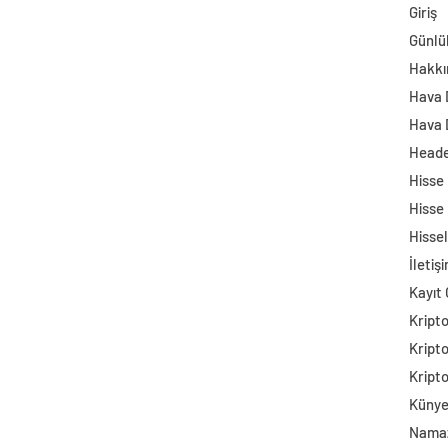
Giriş
Günlü
Hakkı
Hava
Hava 
Head
Hisse
Hisse
Hisse
İletiş
Kayıt 
Kript
Kript
Kript
Küny
Namaz