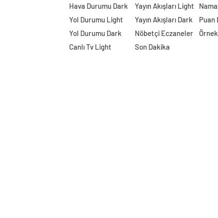
Hava Durumu Dark
Yayın Akışları Light
Namaz
Yol Durumu Light
Yayın Akışları Dark
Puan
Yol Durumu Dark
Nöbetçi Eczaneler
Örnek
Canlı Tv Light
Son Dakika