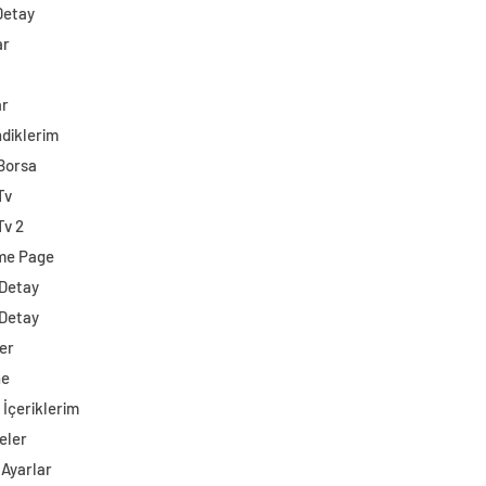
Detay
ar
ar
diklerim
 Borsa
Tv
Tv 2
me Page
 Detay
 Detay
er
ne
 İçeriklerim
eler
 Ayarlar