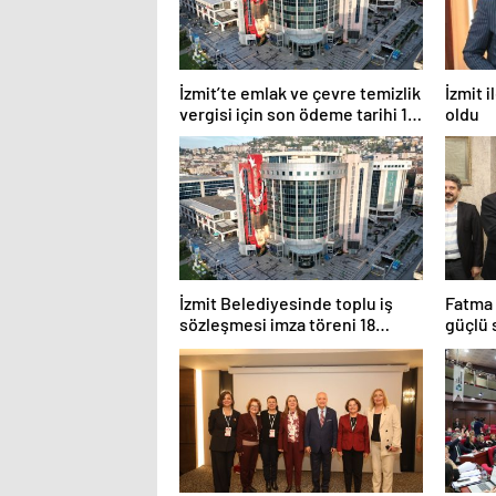
İzmit’te emlak ve çevre temizlik
İzmit 
vergisi için son ödeme tarihi 1
oldu
Haziran
İzmit Belediyesinde toplu iş
Fatma
sözleşmesi imza töreni 18
güçlü
Mayıs’ta yapılacak