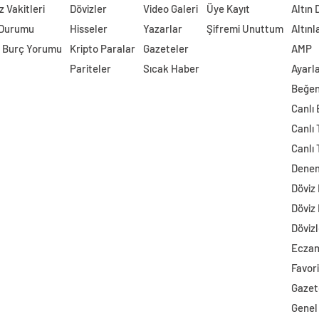
 Vakitleri
Dövizler
Video Galeri
Üye Kayıt
Altın 
 Durumu
Hisseler
Yazarlar
Şifremi Unuttum
Altınl
 Burç Yorumu
Kripto Paralar
Gazeteler
AMP
Pariteler
Sıcak Haber
Ayarl
Beğen
Canlı
Canlı 
Canlı 
Dene
Döviz
Döviz
Dövizl
Ecza
Favori
Gazet
Genel