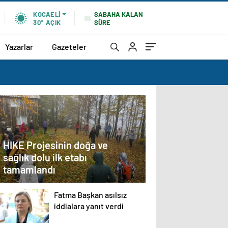
SABAHA KALAN
KOCAELI
SÜRE
30°
AÇIK
Yazarlar
Gazeteler
HIKE Projesinin doğa ve
sağlık dolu ilk etabı
tamamlandı
Fatma Başkan asılsız
iddialara yanıt verdi