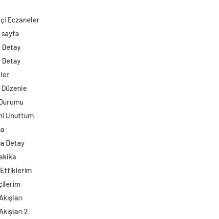
çi Eczaneler
 sayfa
e Detay
e Detay
ler
i Düzenle
 Durumu
mi Unuttum
ma
a Detay
akika
Ettiklerim
çilerim
Akışları
Akışları 2