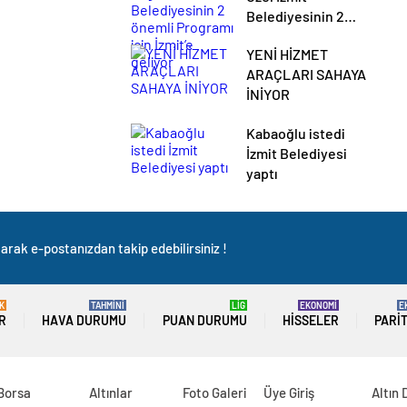
Belediyesinin 2
önemli Programı için
YENİ HİZMET
İzmit’e geliyor
ARAÇLARI SAHAYA
İNİYOR
Kabaoğlu istedi
İzmit Belediyesi
yaptı
arak e-postanızdan takip edebilirsiniz !
K
TAHMİNİ
LİG
EKONOMİ
E
R
HAVA DURUMU
PUAN DURUMU
HISSELER
PARI
 Borsa
Altınlar
Foto Galeri
Üye Giriş
Altın 