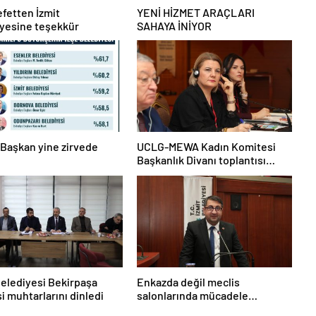
fetten İzmit
YENİ HİZMET ARAÇLARI
yesine teşekkür
SAHAYA İNİYOR
Başkan yine zirvede
UCLG-MEWA Kadın Komitesi
Başkanlık Divanı toplantısı
yapıldı
Belediyesi Bekirpaşa
Enkazda değil meclis
i muhtarlarını dinledi
salonlarında mücadele
etmeliyiz