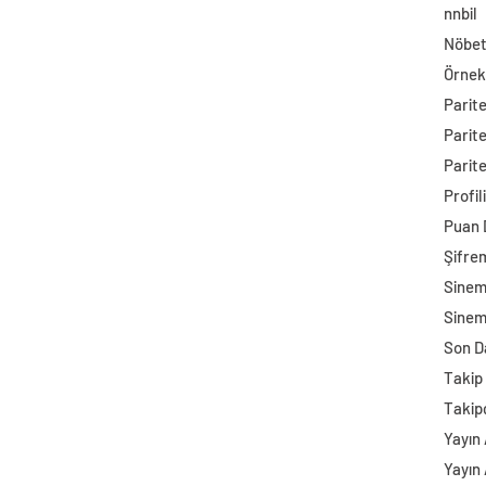
nnbil
Nöbet
Örnek
Parit
Parit
Parite
Profil
Puan
Şifre
Sine
Sinem
Son D
Takip 
Takip
Yayın 
Yayın 