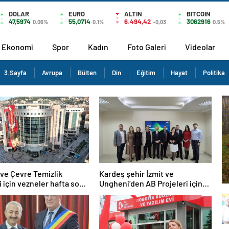
DOLAR
EURO
ALTIN
BITCOIN
47,5974
55,0714
6.494,42
3062916
0.06%
0.1%
-0,03
0.5%
Ekonomi
Spor
Kadın
Foto Galeri
Videolar
3.Sayfa
Avrupa
Bülten
Din
Eğitim
Hayat
Politika
ve Çevre Temizlik
Kardeş şehir İzmit ve
i için vezneler hafta sonu
Ungheni’den AB Projeleri için
k olacak
ortak adım