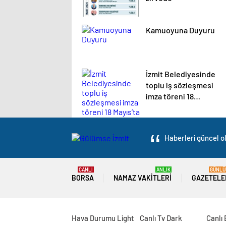
Kamuoyuna Duyuru
İzmit Belediyesinde
toplu iş sözleşmesi
imza töreni 18
Mayıs’ta yapılacak
Haberleri güncel ol
CANLI
ANLIK
GÜNLÜ
BORSA
NAMAZ VAKITLERI
GAZETELE
Hava Durumu Light
Canlı Tv Dark
Canlı