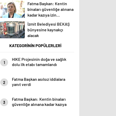
Fatma Başkan: Kentin
binaları güvenliğe alınana
kadar kazıya izin
vermeyeceğim
İzmit Belediyesi BEKAŞ
bünyesine kaynakçı
alacak
KATEGORİNİN POPÜLERLERİ
HIKE Projesinin doğa ve sağlık
1
dolu ilk etabı tamamlandı
Fatma Başkan asılsız iddialara
2
yanıt verdi
Fatma Başkan: Kentin binaları
3
güvenliğe alınana kadar kazıya
izin vermeyeceğim