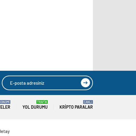
KONOMİ
TRAFİK
CANLI
TELER
YOL DURUMU
KRIPTO PARALAR
Detay