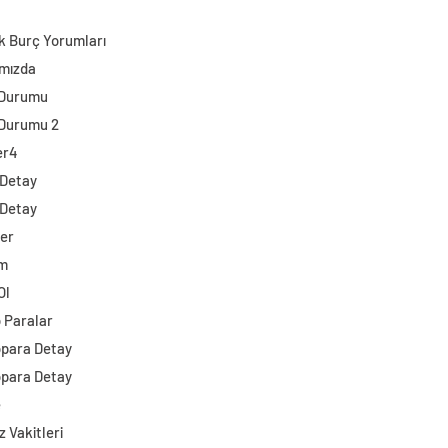
k Burç Yorumları
mızda
 Durumu
Durumu 2
er4
 Detay
 Detay
ler
im
Ol
o Paralar
opara Detay
opara Detay
e
 Vakitleri