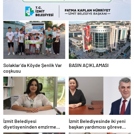
Solaklar’da Köyde Şenlik Var
BASIN AÇIKLAMASI
coşkusu
İzmit Belediyesi
İzmit Belediyesinde iki yeni
diyetisyeninden emzirme
başkan yardımcısı göreve
döneminde doğru beslenme
başladı