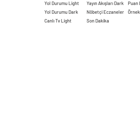
Yol Durumu Light
Yayın Akışları Dark
Puan
Yol Durumu Dark
Nöbetçi Eczaneler
Örnek
Canlı Tv Light
Son Dakika