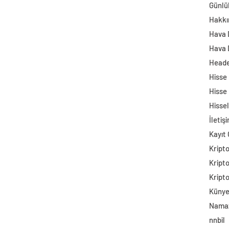
Günlü
Hakkı
Hava
Hava 
Head
Hisse
Hisse
Hisse
İletiş
Kayıt 
Kript
Kript
Kript
Küny
Namaz
nnbil