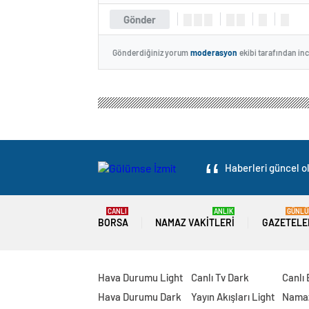
Gönder
Gönderdiğiniz yorum
moderasyon
ekibi tarafından in
Haberleri güncel ol
CANLI
ANLIK
GÜNLÜ
BORSA
NAMAZ VAKITLERI
GAZETELE
Hava Durumu Light
Canlı Tv Dark
Canlı
Hava Durumu Dark
Yayın Akışları Light
Namaz