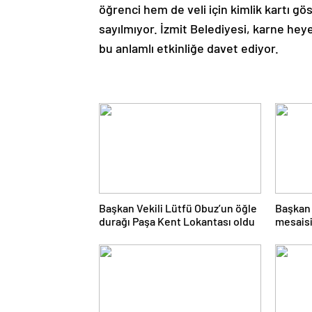
öğrenci hem de veli için kimlik kartı gös
sayılmıyor. İzmit Belediyesi, karne he
bu anlamlı etkinliğe davet ediyor.
Başkan Vekili Lütfü Obuz’un öğle
Başkan 
durağı Paşa Kent Lokantası oldu
mesaisi