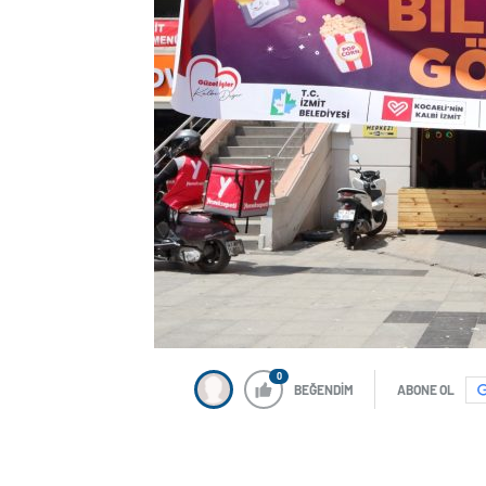
0
BEĞENDİM
ABONE OL