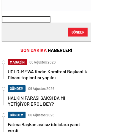
GÖNDER
SON DAKİKA
HABERLERİ
MAGAZİN
06 Ağustos 2026
UCLG-MEWA Kadın Komitesi Başkanlık
Divanı toplantısı yapıldı
GÜNDEM
06 Ağustos 2026
HALKIN PARASI SAKSI DA MI
YETİŞİYOR EROL BEY?
GÜNDEM
06 Ağustos 2026
Fatma Başkan asılsız iddialara yanıt
verdi