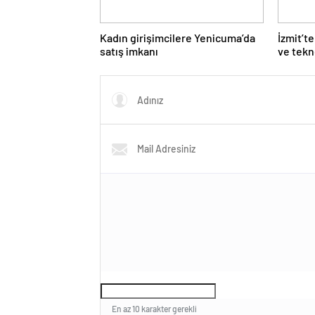
Kadın girişimcilere Yenicuma’da
İzmit’te
satış imkanı
ve tekn
En az 10 karakter gerekli