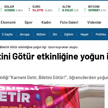
DOLAR
EURO
ALTIN
BITCOIN
47,5956
54,9778
6.510,01
3079587
0.06%
-0.09%
0,21
0.7%
Ekonomi
Spor
Kadın
Foto Galeri
Videolar
3.Sayfa
Avrupa
Bülten
Din
Eğitim
Hayat
Politika
Biletini Götür etkinliğine yoğun ilgi: Uzun kuyruklar oluştu
tini Götür etkinliğine yoğun 
nliği “Karneni Getir, Biletini Götür!”, öğrencilerden yoğun