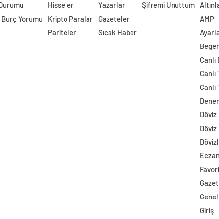
 Durumu
Hisseler
Yazarlar
Şifremi Unuttum
Altınl
 Burç Yorumu
Kripto Paralar
Gazeteler
AMP
Pariteler
Sıcak Haber
Ayarl
Beğen
Canlı
Canlı 
Canlı 
Dene
Döviz
Döviz
Dövizl
Ecza
Favori
Gazet
Genel
Giriş