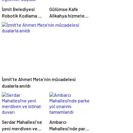
İzmit Belediyesi
Gülümse Kafe
Robotik Kodlama ve
Alikahya hizmete
Yazılım Evi’nde
açılıyor
eğitimler başladı
İzmit’te Ahmet Mete’nin mücadelesi
dualarla anıldı
Serdar Mahallesi’ne
Ambarcı
yeni merdiven ve
Mahallesi’nde parke