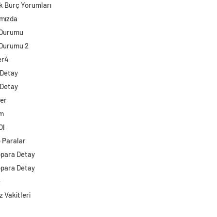
k Burç Yorumları
mızda
 Durumu
Durumu 2
er4
 Detay
 Detay
ler
im
Ol
o Paralar
opara Detay
opara Detay
e
 Vakitleri