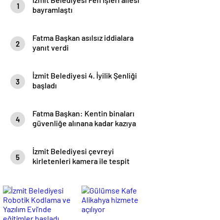
1
bayramlaştı
Fatma Başkan asılsız iddialara
2
yanıt verdi
İzmit Belediyesi 4. İyilik Şenliği
3
başladı
Fatma Başkan: Kentin binaları
4
güvenliğe alınana kadar kazıya
izin vermeyeceğim
İzmit Belediyesi çevreyi
5
kirletenleri kamera ile tespit
edecek