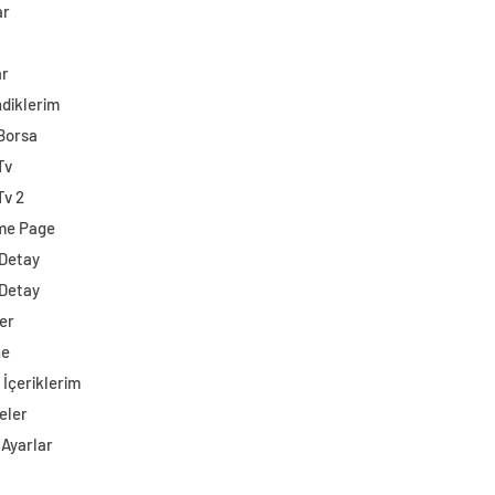
ar
ar
diklerim
 Borsa
Tv
Tv 2
me Page
 Detay
 Detay
er
ne
 İçeriklerim
eler
 Ayarlar