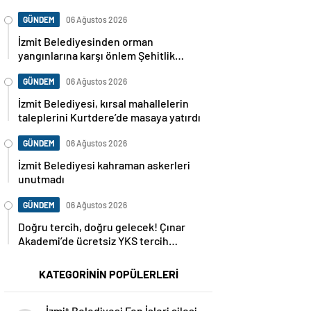
GÜNDEM
06 Ağustos 2026
İzmit Belediyesinden orman
yangınlarına karşı önlem Şehitlik
Korusu’nda mangal yasaklandı
GÜNDEM
06 Ağustos 2026
İzmit Belediyesi, kırsal mahallelerin
taleplerini Kurtdere’de masaya yatırdı
GÜNDEM
06 Ağustos 2026
İzmit Belediyesi kahraman askerleri
unutmadı
GÜNDEM
06 Ağustos 2026
Doğru tercih, doğru gelecek! Çınar
Akademi’de ücretsiz YKS tercih
danışmanlığı başlıyor
KATEGORİNİN POPÜLERLERİ
İzmit Belediyesi Fen İşleri ailesi