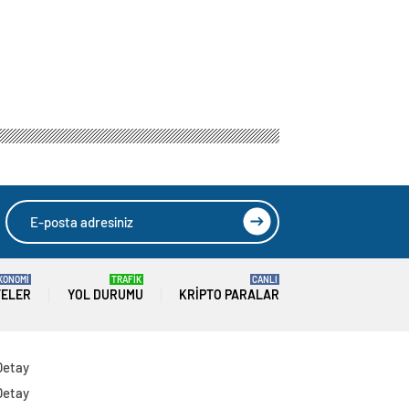
istinat duvarı
yol onarımı
tamamlandı
KONOMİ
TRAFİK
CANLI
TELER
YOL DURUMU
KRIPTO PARALAR
Detay
Detay