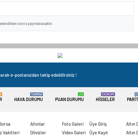
celendikten sonra yayınlanacaktır.
arak e-postanızdan takip edebilirsiniz !
K
TAHMİNİ
LİG
EKONOMİ
E
R
HAVA DURUMU
PUAN DURUMU
HISSELER
PARI
 Borsa
Altınlar
Foto Galeri
Üye Giriş
Altın 
 Vakitleri
Dövizler
Video Galeri
Üye Kayıt
Altın 