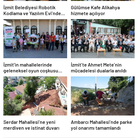
İzmit Belediyesi Robotik
Gülümse Kafe Alikahya
Kodlama ve Yazılım Evi’nde
hizmete açılıyor
eğitimler başladı
İzmit’in mahallelerinde
İzmit’te Ahmet Mete’nin
geleneksel oyun coşkusu
mücadelesi dualarla anıldı
devam ediyor
Serdar Mahallesi’ne yeni
Ambarcı Mahallesi’nde parke
merdiven ve istinat duvarı
yol onarımı tamamlandı