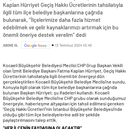
Kaplan Hürriyet Geçiş Hakkı Ücretlerinin tahsilatıyla
ilgili tüm ilçe belediye başkanlarına çağrıda
bulunarak, “İlçelerimize daha fazla hizmet
edebilmek ve gelir kaynaklarımızı artırmak için bu
önemli öneriye destek verelim” dedi
13 Temmuz 2024 10:45
ABONE OL
News
Kocaeli Büyükşehir Belediyesi Meclisi CHP Grup Başkan Vekili
olan İzmit Belediye Başkanı Fatma Kaplan Hürriyet, Geçiş Hakkı
Ücretlerinin tahsilatıyla ilgili önemli bir önergeyi dün
gerçekleştirilen Kocaeli Büyükşehir Belediye Meclisi’ne sundu.
Konuyla ilgili olarak tüm ilçe belediye başkanlarına çağrıda
bulunan Başkan Hürriyet, şu ifadeleri kullandı: Kocaeli
Büyükşehir Belediye Meclisi’ne CHP grubu olarak sunduğumuz
önergeyle, haberleşme altyapıları için tahsil edilmesi gereken
“Geçiş Hakkı Ücretleri”nin İstanbul Büyükşehir Belediyesi’nde
olduğu gibi tüm ilçe belediyelerine adil bir şekilde
paylaştırılmasını talep ettik.
“HER İLÇENİN FAYDASINA OLACAKTIR”