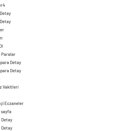
er4
 Detay
 Detay
ler
im
Ol
o Paralar
opara Detay
opara Detay
e
 Vakitleri
çi Eczaneler
 sayfa
e Detay
e Detay