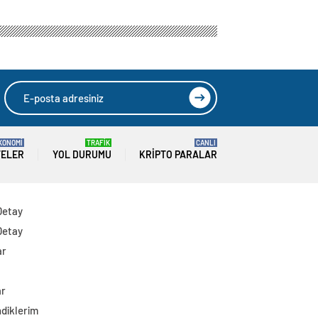
KONOMİ
TRAFİK
CANLI
TELER
YOL DURUMU
KRIPTO PARALAR
Detay
Detay
ar
ar
diklerim