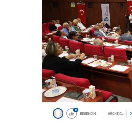
0
BEĞENDİM
ABONE OL