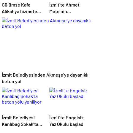
Gülümse Kafe
İzmit’te Ahmet
Alikahya hizmete
Mete’nin
açılıyor
mücadelesi dualarla
anıldı
İzmit Belediyesinden Akmeşe’ye dayanıklı
beton yol
İzmit Belediyesi
İzmit’te Engelsiz
Kanlıbağ Sokak’ta
Yaz Okulu başladı
beton yolu yeniliyor