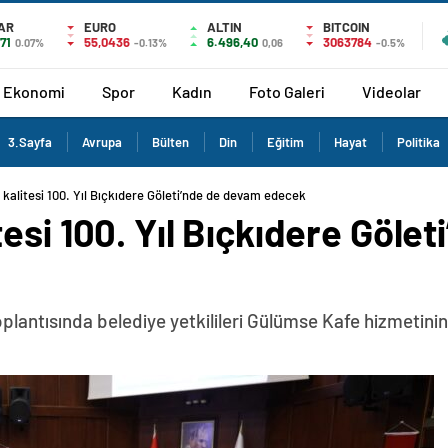
AR
EURO
ALTIN
BITCOIN
171
55,0436
6.496,40
3063784
0.07%
-0.13%
0,06
-0.5%
Ekonomi
Spor
Kadın
Foto Galeri
Videolar
3.Sayfa
Avrupa
Bülten
Din
Eğitim
Hayat
Politika
kalitesi 100. Yıl Bıçkıdere Göleti’nde de devam edecek
esi 100. Yıl Bıçkıdere Göle
lantısında belediye yetkilileri Gülümse Kafe hizmetinin 