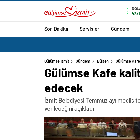
DOL
47,7
Son Dakika
Servisler
Gündem
Gülümse İzmit
Gündem
Bülten
Gülümse Kafe 
Gülümse Kafe kalit
edecek
İzmit Belediyesi Temmuz ayı meclis top
verileceğini açıkladı