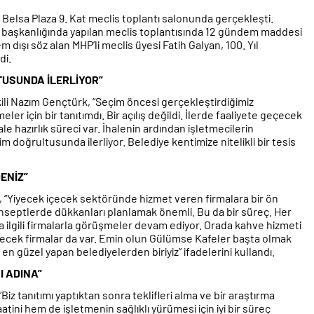
 Belsa Plaza 9. Kat meclis toplantı salonunda gerçekleşti.
başkanlığında yapılan meclis toplantısında 12 gündem maddesi
dışı söz alan MHP’li meclis üyesi Fatih Galyan, 100. Yıl
di.
USUNDA İLERLİYOR”
kili Nazım Gençtürk, “Seçim öncesi gerçekleştirdiğimiz
ler için bir tanıtımdı. Bir açılış değildi. İlerde faaliyete geçecek
hale hazırlık süreci var. İhalenin ardından işletmecilerin
 doğrultusunda ilerliyor. Belediye kentimize nitelikli bir tesis
ENİZ”
“Yiyecek içecek sektöründe hizmet veren firmalara bir ön
 konseptlerde dükkanları planlamak önemli. Bu da bir süreç. Her
 ilgili firmalarla görüşmeler devam ediyor. Orada kahve hizmeti
recek firmalar da var. Emin olun Gülümse Kafeler başta olmak
 en güzel yapan belediyelerden biriyiz” ifadelerini kullandı.
I ADINA”
iz tanıtımı yaptıktan sonra teklifleri alma ve bir araştırma
ni hem de işletmenin sağlıklı yürümesi için iyi bir süreç