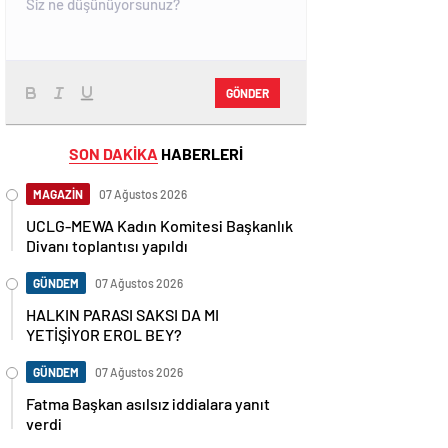
GÖNDER
SON DAKİKA
HABERLERİ
MAGAZİN
07 Ağustos 2026
UCLG-MEWA Kadın Komitesi Başkanlık
Divanı toplantısı yapıldı
GÜNDEM
07 Ağustos 2026
HALKIN PARASI SAKSI DA MI
YETİŞİYOR EROL BEY?
GÜNDEM
07 Ağustos 2026
Fatma Başkan asılsız iddialara yanıt
verdi