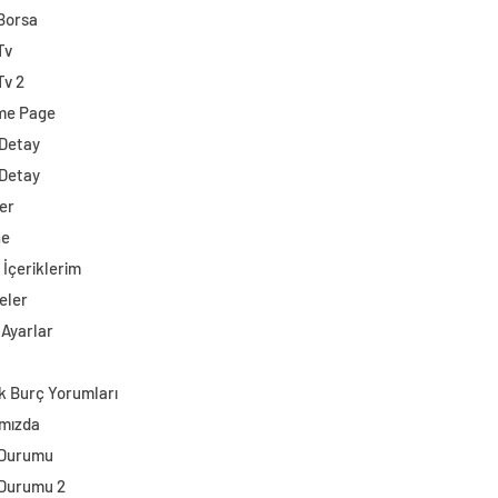
 Borsa
Tv
Tv 2
me Page
 Detay
 Detay
er
ne
 İçeriklerim
eler
 Ayarlar
k Burç Yorumları
mızda
 Durumu
Durumu 2