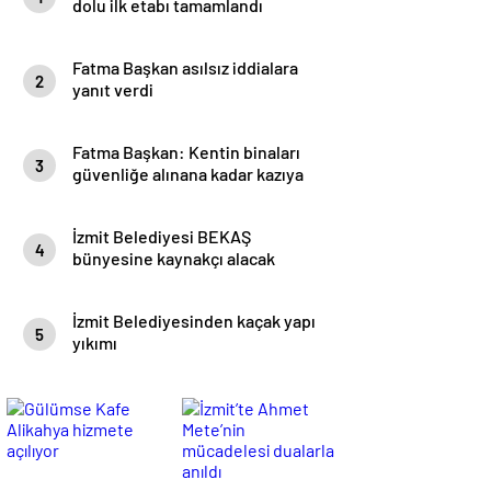
dolu ilk etabı tamamlandı
Fatma Başkan asılsız iddialara
2
yanıt verdi
Fatma Başkan: Kentin binaları
3
güvenliğe alınana kadar kazıya
izin vermeyeceğim
İzmit Belediyesi BEKAŞ
4
bünyesine kaynakçı alacak
İzmit Belediyesinden kaçak yapı
5
yıkımı