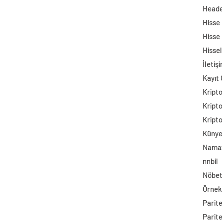
Head
Hisse
Hisse
Hisse
İletiş
Kayıt 
Kript
Kript
Kript
Küny
Namaz
nnbil
Nöbet
Örnek
Parit
Parit