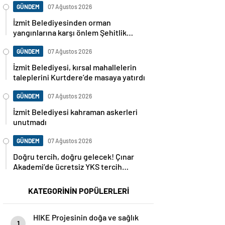
GÜNDEM
07 Ağustos 2026
İzmit Belediyesinden orman
yangınlarına karşı önlem Şehitlik
Korusu’nda mangal yasaklandı
GÜNDEM
07 Ağustos 2026
İzmit Belediyesi, kırsal mahallelerin
taleplerini Kurtdere’de masaya yatırdı
GÜNDEM
07 Ağustos 2026
İzmit Belediyesi kahraman askerleri
unutmadı
GÜNDEM
07 Ağustos 2026
Doğru tercih, doğru gelecek! Çınar
Akademi’de ücretsiz YKS tercih
danışmanlığı başlıyor
KATEGORİNİN POPÜLERLERİ
HIKE Projesinin doğa ve sağlık
1