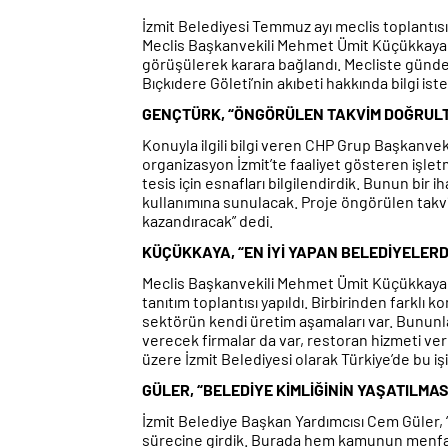
İzmit Belediyesi Temmuz ayı meclis toplantısı
Meclis Başkanvekili Mehmet Ümit Küçükkaya 
görüşülerek karara bağlandı. Mecliste gündem 
Bıçkıdere Göleti’nin akıbeti hakkında bilgi iste
GENÇTÜRK, “ÖNGÖRÜLEN TAKVİM DOĞRULT
Konuyla ilgili bilgi veren CHP Grup Başkanve
organizasyon İzmit’te faaliyet gösteren işletme
tesis için esnafları bilgilendirdik. Bunun bir i
kullanımına sunulacak. Proje öngörülen takvim
kazandıracak” dedi.
KÜÇÜKKAYA, “EN İYİ YAPAN BELEDİYELERD
Meclis Başkanvekili Mehmet Ümit Küçükkaya, 
tanıtım toplantısı yapıldı. Birbirinden farklı
sektörün kendi üretim aşamaları var. Bununla
verecek firmalar da var, restoran hizmeti ve
üzere İzmit Belediyesi olarak Türkiye’de bu işi
GÜLER, “BELEDİYE KİMLİĞİNİN YAŞATILMAS
İzmit Belediye Başkan Yardımcısı Cem Güler, “B
sürecine girdik. Burada hem kamunun menfaati