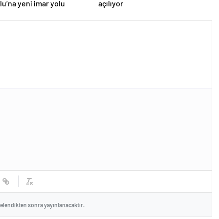
u’na yeni imar yolu
açılıyor
celendikten sonra yayınlanacaktır.