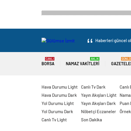
Haberleri güncel ol
CANLI
ANLIK
GÜNLÜ
BORSA
NAMAZ VAKITLERI
GAZETELE
Hava Durumu Light
Canlı Tv Dark
Canlı
Hava Durumu Dark
Yayın Akışları Light
Namaz
Yol Durumu Light
Yayın Akışları Dark
Puan
Yol Durumu Dark
Nöbetçi Eczaneler
Örnek
Canlı Tv Light
Son Dakika