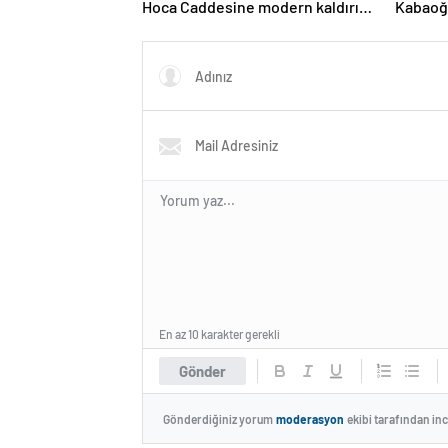
Hoca Caddesine modern kaldırım
Kabaoğl
ve aydınlatma
En az 10 karakter gerekli
Gönder
Gönderdiğiniz yorum
moderasyon
ekibi tarafından in