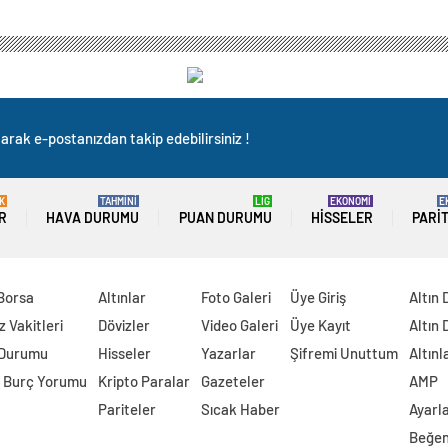
arak e-postanızdan takip edebilirsiniz !
K
TAHMİNİ
LİG
EKONOMİ
E
R
HAVA DURUMU
PUAN DURUMU
HISSELER
PARI
 Borsa
Altınlar
Foto Galeri
Üye Giriş
Altın 
 Vakitleri
Dövizler
Video Galeri
Üye Kayıt
Altın 
 Durumu
Hisseler
Yazarlar
Şifremi Unuttum
Altınl
 Burç Yorumu
Kripto Paralar
Gazeteler
AMP
Pariteler
Sıcak Haber
Ayarl
Beğen