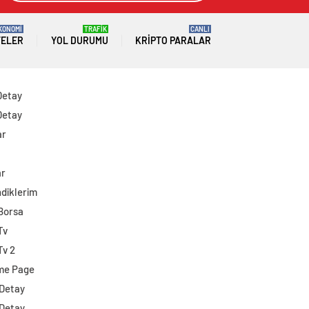
KONOMİ
TRAFİK
CANLI
TELER
YOL DURUMU
KRIPTO PARALAR
Detay
Detay
ar
ar
diklerim
 Borsa
Tv
Tv 2
me Page
 Detay
 Detay