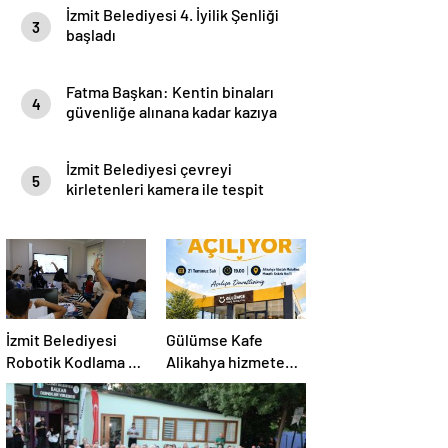
İzmit Belediyesi 4. İyilik Şenliği
3
başladı
Fatma Başkan: Kentin binaları
4
güvenliğe alınana kadar kazıya
izin vermeyeceğim
İzmit Belediyesi çevreyi
5
kirletenleri kamera ile tespit
edecek
İzmit Belediyesi
Gülümse Kafe
Robotik Kodlama ve
Alikahya hizmete
Yazılım Evi’nde
açılıyor
eğitimler başladı