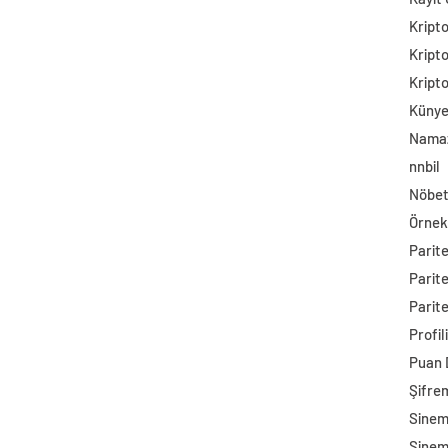
Kript
Kript
Kript
Küny
Namaz
nnbil
Nöbet
Örnek
Parit
Parit
Parite
Profil
Puan
Şifre
Sine
Sinem