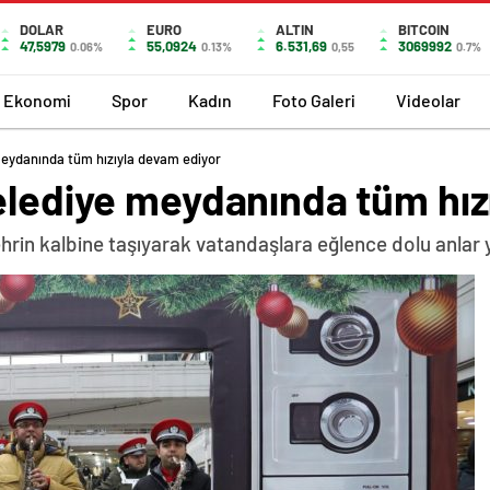
DOLAR
EURO
ALTIN
BITCOIN
47,5979
55,0924
6.531,69
3069992
0.06%
0.13%
0,55
0.7%
Ekonomi
Spor
Kadın
Foto Galeri
Videolar
meydanında tüm hızıyla devam ediyor
belediye meydanında tüm hız
ehrin kalbine taşıyarak vatandaşlara eğlence dolu anlar 