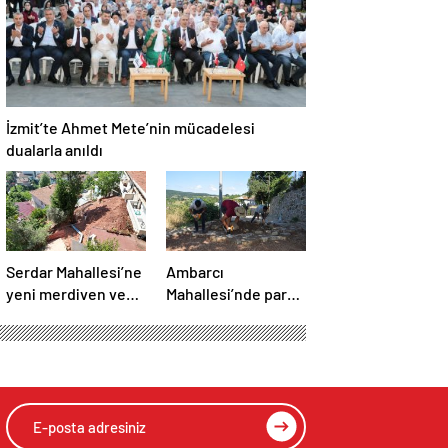
İzmit’te Ahmet Mete’nin mücadelesi
dualarla anıldı
Serdar Mahallesi’ne
Ambarcı
yeni merdiven ve
Mahallesi’nde parke
istinat duvarı
yol onarımı
tamamlandı