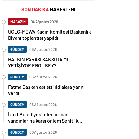
SON DAKİKA
HABERLERİ
MAGAZİN
06 Ağustos 2026
UCLG-MEWA Kadın Komitesi Başkanlık
Divanı toplantısı yapıldı
GÜNDEM
06 Ağustos 2026
HALKIN PARASI SAKSI DA MI
YETİŞİYOR EROL BEY?
GÜNDEM
06 Ağustos 2026
Fatma Başkan asılsız iddialara yanıt
verdi
GÜNDEM
06 Ağustos 2026
İzmit Belediyesinden orman
yangınlarına karşı önlem Şehitlik
Korusu’nda mangal yasaklandı
GÜNDEM
06 Ağustos 2026