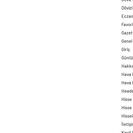
Dövizl
Ecza
Favori
Gazet
Genel
Giriş
Günlü
Hakkı
Hava
Hava 
Head
Hisse
Hisse
Hisse
İletiş
Kayıt 