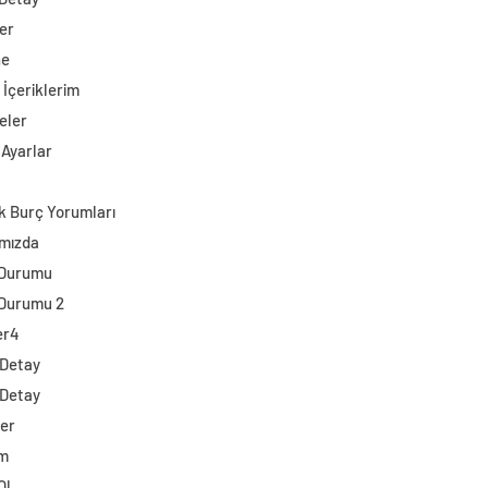
er
ne
 İçeriklerim
eler
 Ayarlar
k Burç Yorumları
mızda
 Durumu
Durumu 2
er4
 Detay
 Detay
ler
im
Ol