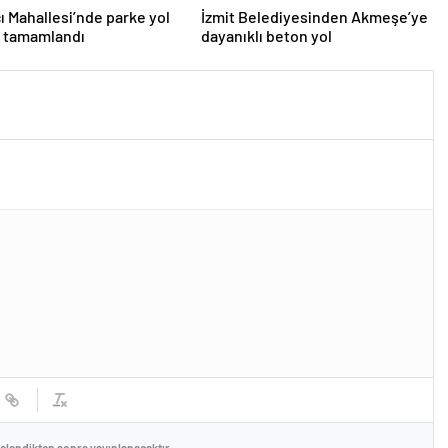
 Mahallesi’nde parke yol
İzmit Belediyesinden Akmeşe’ye
ı tamamlandı
dayanıklı beton yol
celendikten sonra yayınlanacaktır.