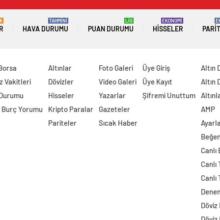
K
TAHMİNİ
LİG
EKONOMİ
E
R
HAVA DURUMU
PUAN DURUMU
HISSELER
PARI
 Borsa
Altınlar
Foto Galeri
Üye Giriş
Altın 
 Vakitleri
Dövizler
Video Galeri
Üye Kayıt
Altın 
 Durumu
Hisseler
Yazarlar
Şifremi Unuttum
Altınl
 Burç Yorumu
Kripto Paralar
Gazeteler
AMP
Pariteler
Sıcak Haber
Ayarl
Beğen
Canlı
Canlı 
Canlı 
Dene
Döviz
Döviz