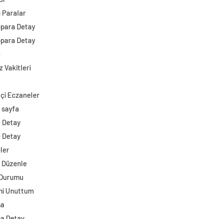
o Paralar
opara Detay
opara Detay
e
 Vakitleri
çi Eczaneler
 sayfa
e Detay
e Detay
ler
i Düzenle
 Durumu
mi Unuttum
ma
a Detay