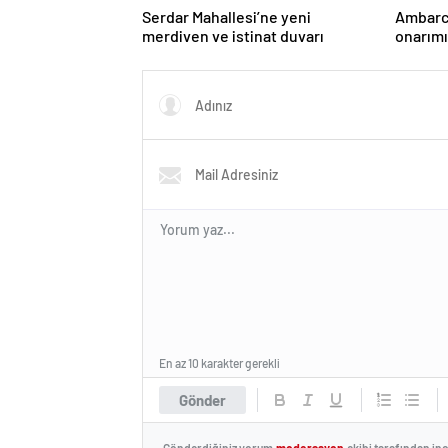
Serdar Mahallesi’ne yeni
Ambarcı
merdiven ve istinat duvarı
onarım
En az 10 karakter gerekli
Gönder
Gönderdiğiniz yorum
moderasyon
ekibi tarafından in