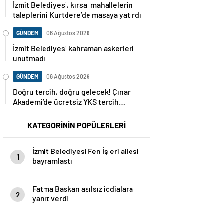
İzmit Belediyesi, kırsal mahallelerin
taleplerini Kurtdere’de masaya yatırdı
GÜNDEM
06 Ağustos 2026
İzmit Belediyesi kahraman askerleri
unutmadı
GÜNDEM
06 Ağustos 2026
Doğru tercih, doğru gelecek! Çınar
Akademi’de ücretsiz YKS tercih
danışmanlığı başlıyor
KATEGORİNİN POPÜLERLERİ
İzmit Belediyesi Fen İşleri ailesi
1
bayramlaştı
Fatma Başkan asılsız iddialara
2
yanıt verdi