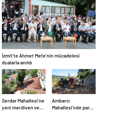
eğitimler başladı
İzmit’te Ahmet Mete’nin mücadelesi
dualarla anıldı
Serdar Mahallesi’ne
Ambarcı
yeni merdiven ve
Mahallesi’nde parke
istinat duvarı
yol onarımı
tamamlandı