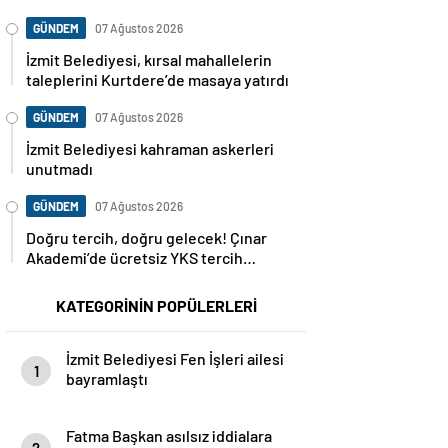
Korusu’nda mangal yasaklandı
GÜNDEM
07 Ağustos 2026
İzmit Belediyesi, kırsal mahallelerin
taleplerini Kurtdere’de masaya yatırdı
GÜNDEM
07 Ağustos 2026
İzmit Belediyesi kahraman askerleri
unutmadı
GÜNDEM
07 Ağustos 2026
Doğru tercih, doğru gelecek! Çınar
Akademi’de ücretsiz YKS tercih
danışmanlığı başlıyor
KATEGORİNİN POPÜLERLERİ
İzmit Belediyesi Fen İşleri ailesi
1
bayramlaştı
Fatma Başkan asılsız iddialara
2