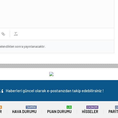
celendikten sonra yayınlanacaktır.
Haberleri güncel olarak e-postanızdan takip edebilirsiniz !
K
TAHMİNİ
LİG
EKONOMİ
E
R
HAVA DURUMU
PUAN DURUMU
HISSELER
PARI