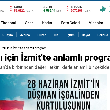
EURO
ALTIN
BITCOIN
55,0122
6.582,14
3070266
.17%
-0.01%
1,38
-0.8%
Ekonomi
Spor
Kadın
Foto Galeri
Videolar
3.Sayfa
Avrupa
Bülten
Din
Eğitim
Hayat
Politika
 Yılı için İzmit’te anlamlı program
ı için İzmit’te anlamlı prog
ran’da birbirinden değerli etkinliklerle anlamlı bir şekild