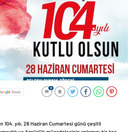
0
News
 104. yılı, 28 Haziran Cumartesi günü çeşitli
ağımsızlık ve özgürlük mücadelesinin anlamını bir kez