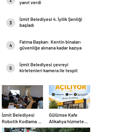
yanıt verdi
İzmit Belediyesi 4. İyilik Şenliği
3
başladı
Fatma Başkan: Kentin binaları
4
güvenliğe alınana kadar kazıya
izin vermeyeceğim
İzmit Belediyesi çevreyi
5
kirletenleri kamera ile tespit
edecek
İzmit Belediyesi
Gülümse Kafe
Robotik Kodlama ve
Alikahya hizmete
Yazılım Evi’nde
açılıyor