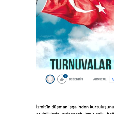
0
BEĞENDİM
ABONE OL
İzmit’in düşman işgalinden kurtuluşunun
etkinliklerle kutlanacak. İzmit halkı, b