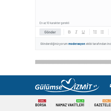
En az 10 karakter gerekli
Gönder
Gönderdiğiniz yorum
moderasyon
ekibi tarafından in
CANLI
ANLIK
GÜNLÜ
BORSA
NAMAZ VAKITLERI
GAZETELE