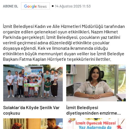
14 Ağustos 2025 11:53
ABONE OL
News
İzmit Belediyesi Kadın ve Aile Hizmetleri Müdürlüğü tarafından
organize edilen geleneksel oyun etkinlikleri, Nazım Hikmet
Parkı’nda gerçekleşti. İzmit Belediyesi, çocukların yaz tatilini
verimli geçirmesi adına düzenlediği etkinlikte çocuklar
doyasıya eğlendi. Kek ve limonata ikramınında olduğu
etkinlikten büyük memnuniyet duyan veliler ise İzmit Belediye
Başkanı Fatma Kaplan Hürriyet’e teşekkürlerini ilettiler.
Solaklar’da Köyde Şenlik Var
İzmit Belediyesi
coşkusu
diyetisyeninden emzirme
döneminde doğru beslenme
önerileri