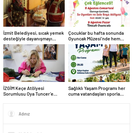
İzmit Belediyesi, sıcak yemek
Çocuklar bu hafta sonunda
desteğiyle dayanışmayı
Oyuncak Müzesi’nde hem
büyütmeye devam ediyor
oynayacak hem üretecek
İZGİM Keçe Atölyesi
Sağlıklı Yaşam Programı her
Sorumlusu Oya Tuncer’e
cuma vatandaşları sporla
prestijli unvan
buluşturuyor