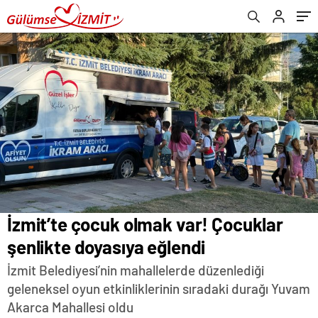
İzmit’te çocuk olmak var! Çocuklar
şenlikte doyasıya eğlendi
İzmit Belediyesi’nin mahallelerde düzenlediği
geleneksel oyun etkinliklerinin sıradaki durağı Yuvam
Akarca Mahallesi oldu