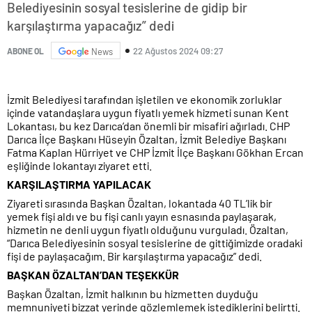
Belediyesinin sosyal tesislerine de gidip bir
karşılaştırma yapacağız” dedi
22 Ağustos 2024 09:27
ABONE OL
News
İzmit Belediyesi tarafından işletilen ve ekonomik zorluklar
içinde vatandaşlara uygun fiyatlı yemek hizmeti sunan Kent
Lokantası, bu kez Darıca’dan önemli bir misafiri ağırladı. CHP
Darıca İlçe Başkanı Hüseyin Özaltan, İzmit Belediye Başkanı
Fatma Kaplan Hürriyet ve CHP İzmit İlçe Başkanı Gökhan Ercan
eşliğinde lokantayı ziyaret etti.
KARŞILAŞTIRMA YAPILACAK
Ziyareti sırasında Başkan Özaltan, lokantada 40 TL’lik bir
yemek fişi aldı ve bu fişi canlı yayın esnasında paylaşarak,
hizmetin ne denli uygun fiyatlı olduğunu vurguladı. Özaltan,
“Darıca Belediyesinin sosyal tesislerine de gittiğimizde oradaki
fişi de paylaşacağım. Bir karşılaştırma yapacağız” dedi.
BAŞKAN ÖZALTAN’DAN TEŞEKKÜR
Başkan Özaltan, İzmit halkının bu hizmetten duyduğu
memnuniyeti bizzat yerinde gözlemlemek istediklerini belirtti.