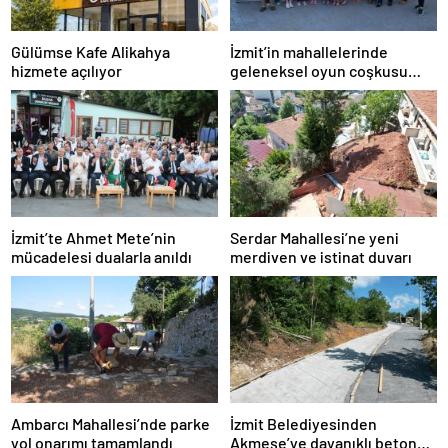
Gülümse Kafe Alikahya
İzmit’in mahallelerinde
hizmete açılıyor
geleneksel oyun coşkusu
devam ediyor
İzmit’te Ahmet Mete’nin
Serdar Mahallesi’ne yeni
mücadelesi dualarla anıldı
merdiven ve istinat duvarı
Ambarcı Mahallesi’nde parke
İzmit Belediyesinden
yol onarımı tamamlandı
Akmeşe’ye dayanıklı beton