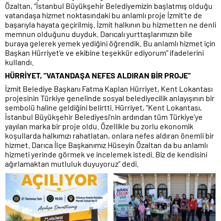
Özaltan, “İstanbul Büyükşehir Belediyemizin başlatmış olduğu
vatandaşa hizmet noktasındaki bu anlamlı proje İzmit’te de
başarıyla hayata geçirilmiş. İzmit halkının bu hizmetten ne denli
memnun olduğunu duyduk. Darıcalı yurttaşlarımızın bile
buraya gelerek yemek yediğini öğrendik. Bu anlamlı hizmet için
Başkan Hürriyet’e ve ekibine teşekkür ediyorum” ifadelerini
kullandı.
HÜRRİYET, “VATANDAŞA NEFES ALDIRAN BİR PROJE”
İzmit Belediye Başkanı Fatma Kaplan Hürriyet, Kent Lokantası
projesinin Türkiye genelinde sosyal belediyecilik anlayışının bir
sembolü haline geldiğini belirtti. Hürriyet, “Kent Lokantası,
İstanbul Büyükşehir Belediyesi’nin ardından tüm Türkiye’ye
yayılan marka bir proje oldu. Özellikle bu zorlu ekonomik
koşullarda halkımızı rahatlatan, onlara nefes aldıran önemli bir
hizmet. Darıca İlçe Başkanımız Hüseyin Özaltan da bu anlamlı
hizmeti yerinde görmek ve incelemek istedi. Biz de kendisini
ağırlamaktan mutluluk duyuyoruz” dedi.