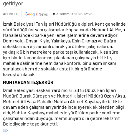
getiriyor
3 Temmuz 2026 12:26
ABONE OL
News
İzmit Belediyesi Fen İşleri Müdürlüğü ekipleri, kent genelinde
sürdürdüğü üstyapı çalışmaları kapsamında Mehmet Ali Paşa
Mahallesi’ndeki parke yenileme işlemlerine devam ediyor.
Demiryolu, Ensar, Kışla, Yalınkaya, Esin Çıkmazı ve Buğra
sokaklarında eş zamanlı olarak yürütülen çalışmalarda,
yaklaşık 6 bin metrekare parke taşı kullanılacak. Kısa süre
içerisinde tamamlanması planlanan çalışmayla birlikte,
mahalle sakinlerine hem daha konforlu bir ulaşım imkanı
sunulacak hem de sokaklar estetik bir görünüme
kavuşturulacak.
MUHTARDAN TEŞEKKÜR
İzmit Belediyesi Başkan Yardımcısı Lütfü Obuz, Fen İşleri
Müdürü Burak Güreşen ve Muhtarlık İşleri Müdürü Ozan Aksu,
Mehmet Ali Paşa Mahalle Muhtarı Ahmet Kayabay ile birlikte
devam eden çalışmaları yerinde inceleyerek ekiplerden bilgi
aldı. Muhtar Kayabay, mahallede yürütülen parke yenileme
çalışmalarından duyduğu memnuniyeti dile getirerek İzmit
Belediyesine teşekkür etti.