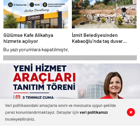
Gülümse Kafe Alikahya
İzmit Belediyesinden
hizmete açılıyor
Kabaoğlu’nda taş duvar
çalışması
Bu yazı yorumlara kapatılmıştır.
Veri politikasındaki amaçlarla sınırlı ve mevzuata uygun şekilde
çerez konumlandırmaktayız. Detaylar için
veri politikamızı
0
0
0
0
inceleyebilirsiniz.