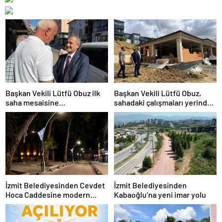
Başkan Vekili Lütfü Obuz ilk
Başkan Vekili Lütfü Obuz,
saha mesaisine
sahadaki çalışmaları yerinde
Bekirdere’den başladı
inceledi
İzmit Belediyesinden Cevdet
İzmit Belediyesinden
Hoca Caddesine modern
Kabaoğlu’na yeni imar yolu
kaldırım ve aydınlatma