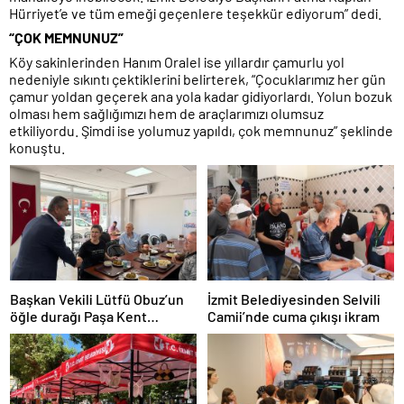
Hürriyet’e ve tüm emeği geçenlere teşekkür ediyorum” dedi.
“ÇOK MEMNUNUZ”
Köy sakinlerinden Hanım Oralel ise yıllardır çamurlu yol
nedeniyle sıkıntı çektiklerini belirterek, “Çocuklarımız her gün
çamur yoldan geçerek ana yola kadar gidiyorlardı. Yolun bozuk
olması hem sağlığımızı hem de araçlarımızı olumsuz
etkiliyordu. Şimdi ise yolumuz yapıldı, çok memnunuz” şeklinde
konuştu.
Başkan Vekili Lütfü Obuz’un
İzmit Belediyesinden Selvili
öğle durağı Paşa Kent
Camii’nde cuma çıkışı ikram
Lokantası oldu