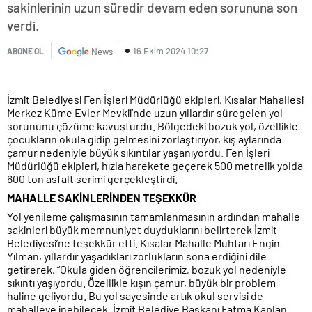
sakinlerinin uzun süredir devam eden sorununa son
verdi.
16 Ekim 2024 10:27
ABONE OL
News
İzmit Belediyesi Fen İşleri Müdürlüğü ekipleri, Kısalar Mahallesi
Merkez Küme Evler Mevkii’nde uzun yıllardır süregelen yol
sorununu çözüme kavuşturdu. Bölgedeki bozuk yol, özellikle
çocukların okula gidip gelmesini zorlaştırıyor, kış aylarında
çamur nedeniyle büyük sıkıntılar yaşanıyordu. Fen İşleri
Müdürlüğü ekipleri, hızla harekete geçerek 500 metrelik yolda
600 ton asfalt serimi gerçekleştirdi.
MAHALLE SAKİNLERİNDEN TEŞEKKÜR
Yol yenileme çalışmasının tamamlanmasının ardından mahalle
sakinleri büyük memnuniyet duyduklarını belirterek İzmit
Belediyesi’ne teşekkür etti. Kısalar Mahalle Muhtarı Engin
Yılman, yıllardır yaşadıkları zorlukların sona erdiğini dile
getirerek, “Okula giden öğrencilerimiz, bozuk yol nedeniyle
sıkıntı yaşıyordu. Özellikle kışın çamur, büyük bir problem
haline geliyordu. Bu yol sayesinde artık okul servisi de
mahalleye inebilecek. İzmit Belediye Başkanı Fatma Kaplan