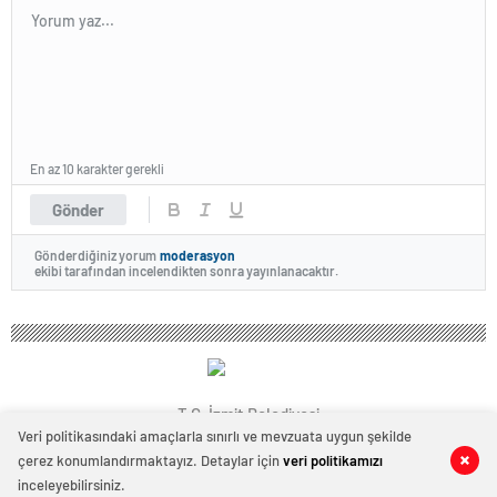
En az 10 karakter gerekli
Gönder
Gönderdiğiniz yorum
moderasyon
ekibi tarafından incelendikten sonra yayınlanacaktır.
T.C. İzmit Belediyesi
Veri politikasındaki amaçlarla sınırlı ve mevzuata uygun şekilde
çerez konumlandırmaktayız. Detaylar için
veri politikamızı
0
0
inceleyebilirsiniz.