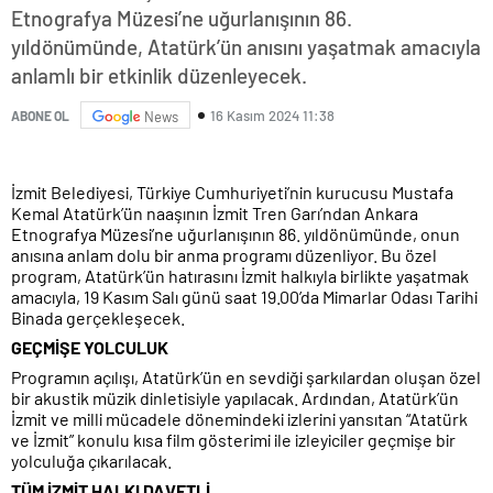
Etnografya Müzesi’ne uğurlanışının 86.
yıldönümünde, Atatürk’ün anısını yaşatmak amacıyla
anlamlı bir etkinlik düzenleyecek.
16 Kasım 2024 11:38
ABONE OL
News
İzmit Belediyesi, Türkiye Cumhuriyeti’nin kurucusu Mustafa
Kemal Atatürk’ün naaşının İzmit Tren Garı’ndan Ankara
Etnografya Müzesi’ne uğurlanışının 86. yıldönümünde, onun
anısına anlam dolu bir anma programı düzenliyor. Bu özel
program, Atatürk’ün hatırasını İzmit halkıyla birlikte yaşatmak
amacıyla, 19 Kasım Salı günü saat 19.00’da Mimarlar Odası Tarihi
Binada gerçekleşecek.
GEÇMİŞE YOLCULUK
Programın açılışı, Atatürk’ün en sevdiği şarkılardan oluşan özel
bir akustik müzik dinletisiyle yapılacak. Ardından, Atatürk’ün
İzmit ve milli mücadele dönemindeki izlerini yansıtan “Atatürk
ve İzmit” konulu kısa film gösterimi ile izleyiciler geçmişe bir
yolculuğa çıkarılacak.
TÜM İZMİT HALKI DAVETLİ