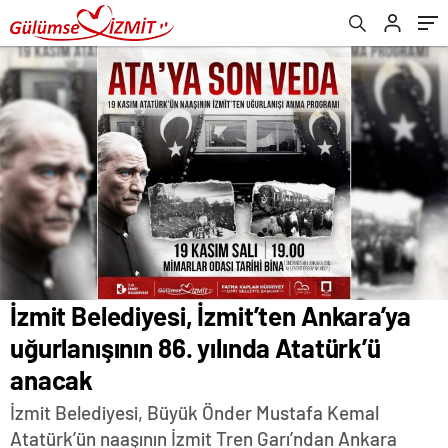
İzmit Belediyesi, İzmit’ten Ankara’ya
uğurlanışının 86. yılında Atatürk’ü
anacak
İzmit Belediyesi, Büyük Önder Mustafa Kemal
Atatürk’ün naaşının İzmit Tren Garı’ndan Ankara