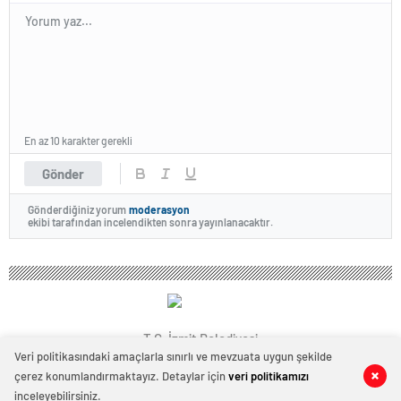
En az 10 karakter gerekli
Gönder
Gönderdiğiniz yorum
moderasyon
ekibi tarafından incelendikten sonra yayınlanacaktır.
T.C. İzmit Belediyesi
Veri politikasındaki amaçlarla sınırlı ve mevzuata uygun şekilde
çerez konumlandırmaktayız. Detaylar için
veri politikamızı
0
0
inceleyebilirsiniz.