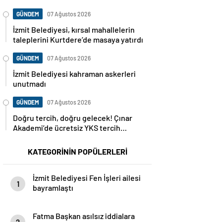
Korusu’nda mangal yasaklandı
GÜNDEM
07 Ağustos 2026
İzmit Belediyesi, kırsal mahallelerin
taleplerini Kurtdere’de masaya yatırdı
GÜNDEM
07 Ağustos 2026
İzmit Belediyesi kahraman askerleri
unutmadı
GÜNDEM
07 Ağustos 2026
Doğru tercih, doğru gelecek! Çınar
Akademi’de ücretsiz YKS tercih
danışmanlığı başlıyor
KATEGORİNİN POPÜLERLERİ
İzmit Belediyesi Fen İşleri ailesi
1
bayramlaştı
Fatma Başkan asılsız iddialara
2