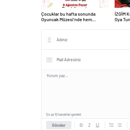
Çocuklar bu hafta sonunda
İZGİM K
Oyuncak Müzesi’nde hem
Oya Tun
oynayacak hem üretecek
En az 10 karakter gerekli
Gönder