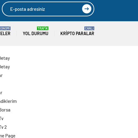
KONOMİ
TRAFİK
CANLI
TELER
YOL DURUMU
KRIPTO PARALAR
Detay
Detay
ar
ar
diklerim
 Borsa
Tv
Tv 2
me Page