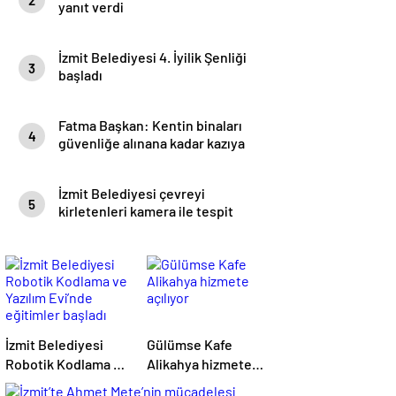
yanıt verdi
İzmit Belediyesi 4. İyilik Şenliği
3
başladı
Fatma Başkan: Kentin binaları
4
güvenliğe alınana kadar kazıya
izin vermeyeceğim
İzmit Belediyesi çevreyi
5
kirletenleri kamera ile tespit
edecek
İzmit Belediyesi
Gülümse Kafe
Robotik Kodlama ve
Alikahya hizmete
Yazılım Evi’nde
açılıyor