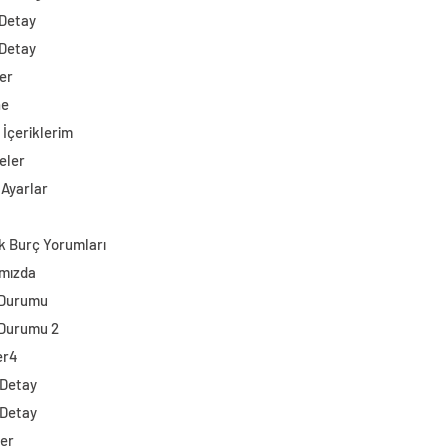
 Detay
 Detay
er
ne
 İçeriklerim
eler
 Ayarlar
k Burç Yorumları
mızda
 Durumu
Durumu 2
er4
 Detay
 Detay
ler