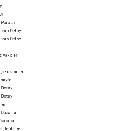
im
Ol
o Paralar
opara Detay
opara Detay
e
 Vakitleri
çi Eczaneler
 sayfa
e Detay
e Detay
ler
i Düzenle
 Durumu
mi Unuttum