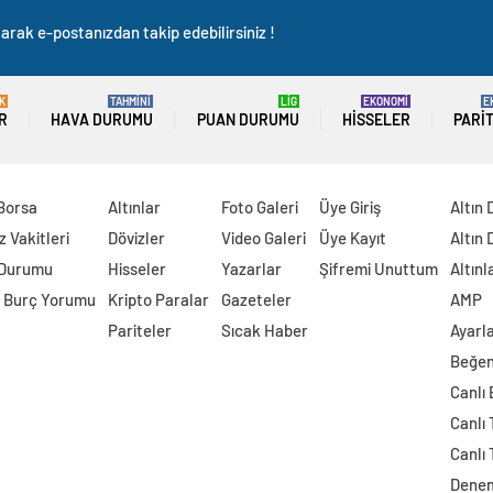
arak e-postanızdan takip edebilirsiniz !
K
TAHMİNİ
LİG
EKONOMİ
E
R
HAVA DURUMU
PUAN DURUMU
HISSELER
PARI
 Borsa
Altınlar
Foto Galeri
Üye Giriş
Altın 
 Vakitleri
Dövizler
Video Galeri
Üye Kayıt
Altın 
 Durumu
Hisseler
Yazarlar
Şifremi Unuttum
Altınl
 Burç Yorumu
Kripto Paralar
Gazeteler
AMP
Pariteler
Sıcak Haber
Ayarl
Beğen
Canlı
Canlı 
Canlı 
Dene