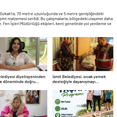
 Sokak’ta, 70 metre uzunluğunda ve 5 metre genişliğindeki
n pmt malzemesi serildi. Bu çalışmalarla, bölgedeki ulaşımın daha
r. Fen İşleri Müdürlüğü ekipleri, kent genelinde yol yenileme ve
elediyesi diyetisyeninden
İzmit Belediyesi, sıcak yemek
e döneminde doğru
desteğiyle dayanışmayı
e önerileri
büyütmeye devam ediyor