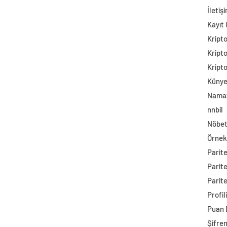
İletiş
Kayıt 
Kript
Kript
Kript
Küny
Namaz
nnbil
Nöbet
Örnek
Parit
Parit
Parite
Profil
Puan
Şifre