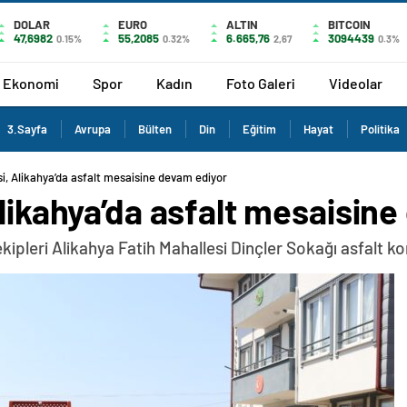
DOLAR
EURO
ALTIN
BITCOIN
47,6982
55,2085
6.665,76
3094439
0.15%
0.32%
2,67
0.3%
Ekonomi
Spor
Kadın
Foto Galeri
Videolar
3.Sayfa
Avrupa
Bülten
Din
Eğitim
Hayat
Politika
si, Alikahya’da asfalt mesaisine devam ediyor
Alikahya’da asfalt mesaisin
ekipleri Alikahya Fatih Mahallesi Dinçler Sokağı asfalt k