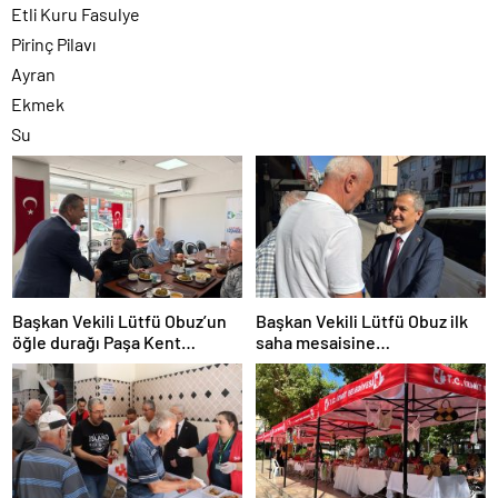
Etli Kuru Fasulye
Pirinç Pilavı
Ayran
Ekmek
Su
Başkan Vekili Lütfü Obuz’un
Başkan Vekili Lütfü Obuz ilk
öğle durağı Paşa Kent
saha mesaisine
Lokantası oldu
Bekirdere’den başladı