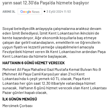
yarın saat 12.30’da Paşa’da hizmete başlıyor
3 Eylül 2024 11:53
ABONE OL
News
Sosyal belediyecilik anlayışıyla çalışmalarına aralıksız devam
eden İzmit Belediyesi, İzmit Kent Lokantası’nın ikincisini de
kente kazandırıyor. Ağır ekonomik koşullarla baş etmeye
çalışan dar gelirli vatandaşların, emeklilerin ve öğrencilerin
uygun fiyatlı ve lezzetli yemeğe ulaşabilmeleri amacıyla
Fevziye’deki hizmet veren ilk Kent Lokantası’nın ardından Paşa
Kent Lokantası da hizmete başlayacak.
HAFTANIN 6 GÜNÜ HİZMET VERECEK
Mehmet Ali Paşa Mahallesi Gazi Mustafa Kemal Bulvarı No:9
(Mehmet Ali Paşa Camii Karşısı) yer alan 2’nci Kent
Lokantası’nda 4 çeşit yemek 40 TL olacak. Paşa Kent
Lokantası her gün saat 12.30 itibariyle vatandaşa hizmet
sunacak. Haftanın 6 günü hizmet verecek olan Kent Lokantası
Pazar günleri kapalı olacak.
İLK GÜNÜN MENÜSÜ
Mercimek Çorbası