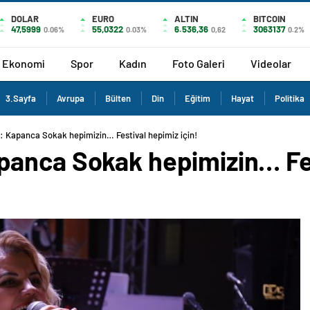
DOLAR
EURO
ALTIN
BITCOIN
47,5999
55,0322
6.536,36
3063137
0.06%
0.03%
0,62
0.2%
Ekonomi
Spor
Kadın
Foto Galeri
Videolar
3.Sayfa
Avrupa
Bülten
Din
Eğitim
Hayat
Politika
 Kapanca Sokak hepimizin… Festival hepimiz için!
anca Sokak hepimizin… Fes