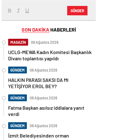
GÖNDER
SON DAKİKA
HABERLERİ
MAGAZİN
06 Ağustos 2026
UCLG-MEWA Kadın Komitesi Başkanlık
Divanı toplantısı yapıldı
GÜNDEM
06 Ağustos 2026
HALKIN PARASI SAKSI DA MI
YETİŞİYOR EROL BEY?
GÜNDEM
06 Ağustos 2026
Fatma Başkan asılsız iddialara yanıt
verdi
GÜNDEM
06 Ağustos 2026
İzmit Belediyesinden orman