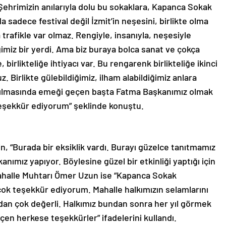
Şehrimizin anılarıyla dolu bu sokaklara, Kapanca Sokak
 sadece festival değil İzmit’in neşesini, birlikte olma
 trafikle var olmaz. Rengiyle, insanıyla, neşesiyle
ğimiz bir yerdi. Ama biz buraya bolca sanat ve çokça
irlikteliğe ihtiyacı var. Bu rengarenk birlikteliğe ikinci
 Birlikte gülebildiğimiz, ilham alabildiğimiz anlara
ratılmasında emeği geçen başta Fatma Başkanımız olmak
teşekkür ediyorum” şeklinde konuştu.
 “Burada bir eksiklik vardı. Burayı güzelce tanıtmamız
ımız yapıyor. Böylesine güzel bir etkinliği yaptığı için
ahalle Muhtarı Ömer Uzun ise “Kapanca Sokak
in çok teşekkür ediyorum. Mahalle halkımızın selamlarını
ndan çok değerli. Halkımız bundan sonra her yıl görmek
en herkese teşekkürler” ifadelerini kullandı.