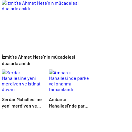
Yazılım Evi’nde
açılıyor
eğitimler başladı
İzmit’te Ahmet Mete’nin mücadelesi
dualarla anıldı
Serdar Mahallesi’ne
Ambarcı
yeni merdiven ve
Mahallesi’nde parke
istinat duvarı
yol onarımı
tamamlandı