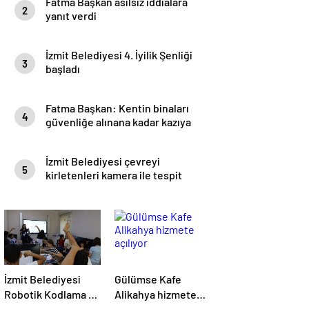
Fatma Başkan asılsız iddialara
2
yanıt verdi
İzmit Belediyesi 4. İyilik Şenliği
3
başladı
Fatma Başkan: Kentin binaları
4
güvenliğe alınana kadar kazıya
izin vermeyeceğim
İzmit Belediyesi çevreyi
5
kirletenleri kamera ile tespit
edecek
İzmit Belediyesi
Gülümse Kafe
Robotik Kodlama ve
Alikahya hizmete