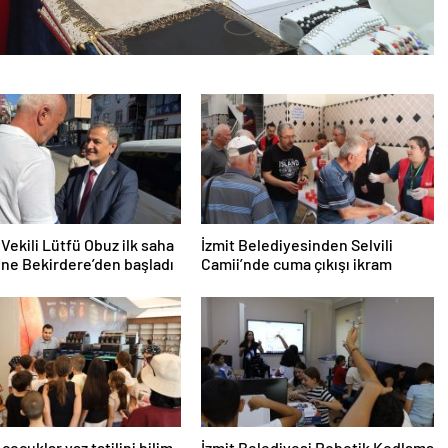
Vekili Lütfü Obuz ilk saha
İzmit Belediyesinden Selvili
ne Bekirdere’den başladı
Camii’nde cuma çıkışı ikram
 çocuklar yaz tatilini bilim
İzmit Belediyesi Robotik Kodlama