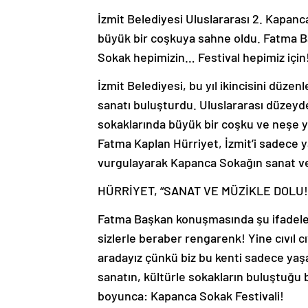
İzmit Belediyesi Uluslararası 2. Kapanca
büyük bir coşkuya sahne oldu. Fatma B
Sokak hepimizin… Festival hepimiz için!”
İzmit Belediyesi, bu yıl ikincisini düzen
sanatı buluşturdu. Uluslararası düzeyde r
sokaklarında büyük bir coşku ve neşe yar
Fatma Kaplan Hürriyet, İzmit’i sadece ya
vurgulayarak Kapanca Sokağın sanat ve
HÜRRİYET, “SANAT VE MÜZİKLE DOLU!
Fatma Başkan konuşmasında şu ifadeleri
sizlerle beraber rengarenk! Yine cıvıl c
aradayız çünkü biz bu kenti sadece yaşam
sanatın, kültürle sokakların buluştuğu 
boyunca: Kapanca Sokak Festivali!