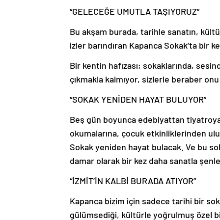
“GELECEĞE UMUTLA TAŞIYORUZ”
Bu akşam burada, tarihle sanatın, kültürl
izler barındıran Kapanca Sokak’ta bir 
Bir kentin hafızası; sokaklarında, sesi
çıkmakla kalmıyor, sizlerle beraber on
“SOKAK YENİDEN HAYAT BULUYOR”
Beş gün boyunca edebiyattan tiyatroy
okumalarına, çocuk etkinliklerinden ulu
Sokak yeniden hayat bulacak. Ve bu so
damar olarak bir kez daha sanatla şenl
“İZMİT’İN KALBİ BURADA ATIYOR”
Kapanca bizim için sadece tarihi bir sok
gülümsediği, kültürle yoğrulmuş özel bi