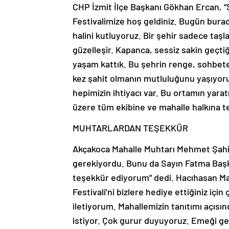
CHP İzmit İlçe Başkanı Gökhan Ercan, “
Festivalimize hoş geldiniz. Bugün burada
halini kutluyoruz. Bir şehir sadece taşla
güzelleşir. Kapanca, sessiz sakin geçti
yaşam kattık. Bu şehrin renge, sohbete, b
kez şahit olmanın mutluluğunu yaşıyoruz.
hepimizin ihtiyacı var. Bu ortamın ya
üzere tüm ekibine ve mahalle halkına 
MUHTARLARDAN TEŞEKKÜR
Akçakoca Mahalle Muhtarı Mehmet Şahin,
gerekiyordu. Bunu da Sayın Fatma Başkan
teşekkür ediyorum” dedi. Hacıhasan M
Festivali’ni bizlere hediye ettiğiniz iç
iletiyorum. Mahallemizin tanıtımı açısı
istiyor. Çok gurur duyuyoruz. Emeği geç