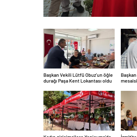
Başkan Vekili Lütfü Obuz’un öğle
Başkan 
durağı Paşa Kent Lokantası oldu
mesaisi
Kadın girişimcilere Yenicuma’da
İzmit’te