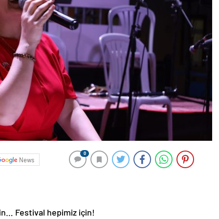
0
News
… Festival hepimiz için!