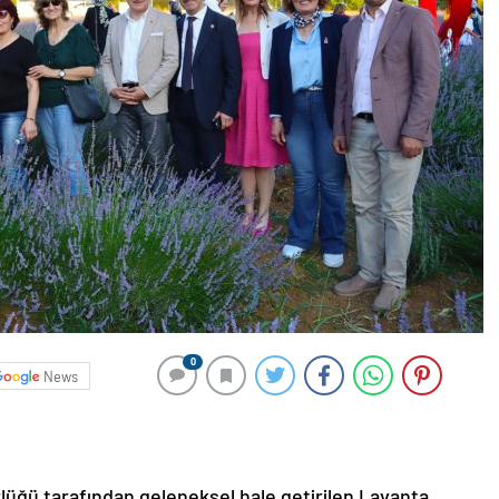
0
News
rlüğü tarafından geleneksel hale getirilen Lavanta