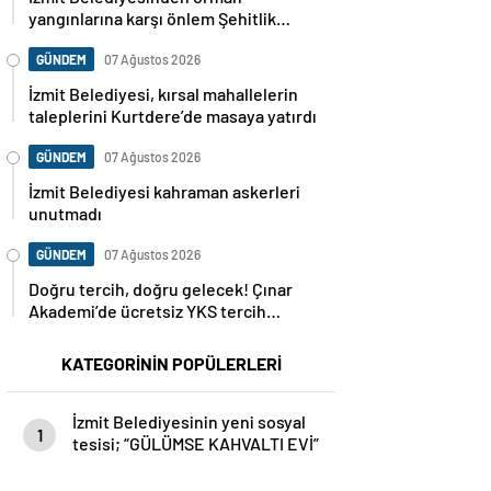
yangınlarına karşı önlem Şehitlik
Korusu’nda mangal yasaklandı
GÜNDEM
07 Ağustos 2026
İzmit Belediyesi, kırsal mahallelerin
taleplerini Kurtdere’de masaya yatırdı
GÜNDEM
07 Ağustos 2026
İzmit Belediyesi kahraman askerleri
unutmadı
GÜNDEM
07 Ağustos 2026
Doğru tercih, doğru gelecek! Çınar
Akademi’de ücretsiz YKS tercih
danışmanlığı başlıyor
KATEGORİNİN POPÜLERLERİ
İzmit Belediyesinin yeni sosyal
1
tesisi; “GÜLÜMSE KAHVALTI EVİ”