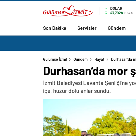
DOLAR
47,7024
0.14%
Son Dakika
Servisler
Gündem
Gülümse İzmit
Gündem
Hayat
Durhasan’da m
Durhasan’da mor ş
İzmit Belediyesi Lavanta Şenliği’ne yo
içe, huzur dolu anlar sundu.