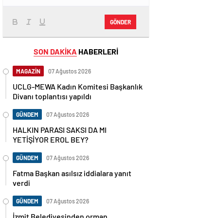
GÖNDER
SON DAKİKA
HABERLERİ
MAGAZİN
07 Ağustos 2026
UCLG-MEWA Kadın Komitesi Başkanlık
Divanı toplantısı yapıldı
GÜNDEM
07 Ağustos 2026
HALKIN PARASI SAKSI DA MI
YETİŞİYOR EROL BEY?
GÜNDEM
07 Ağustos 2026
Fatma Başkan asılsız iddialara yanıt
verdi
GÜNDEM
07 Ağustos 2026
İzmit Belediyesinden orman