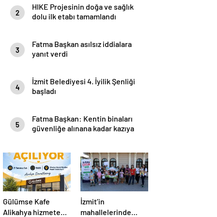
HIKE Projesinin doğa ve sağlık
2
dolu ilk etabı tamamlandı
Fatma Başkan asılsız iddialara
3
yanıt verdi
İzmit Belediyesi 4. İyilik Şenliği
4
başladı
Fatma Başkan: Kentin binaları
5
güvenliğe alınana kadar kazıya
izin vermeyeceğim
Gülümse Kafe
İzmit’in
Alikahya hizmete
mahallelerinde