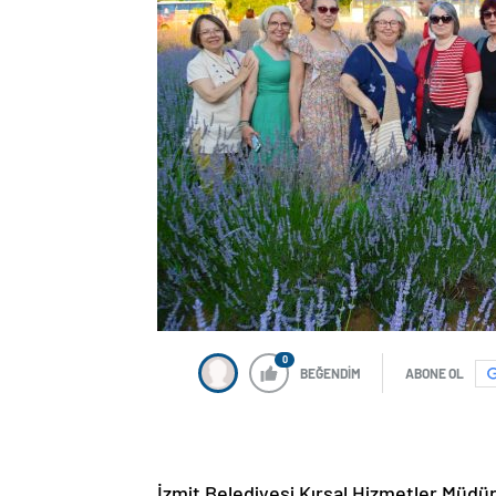
0
BEĞENDİM
ABONE OL
İzmit Belediyesi Kırsal Hizmetler Müdü