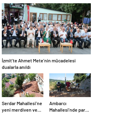
açılıyor
geleneksel oyun
coşkusu devam
ediyor
İzmit’te Ahmet Mete’nin mücadelesi
dualarla anıldı
Serdar Mahallesi’ne
Ambarcı
yeni merdiven ve
Mahallesi’nde parke
istinat duvarı
yol onarımı
tamamlandı