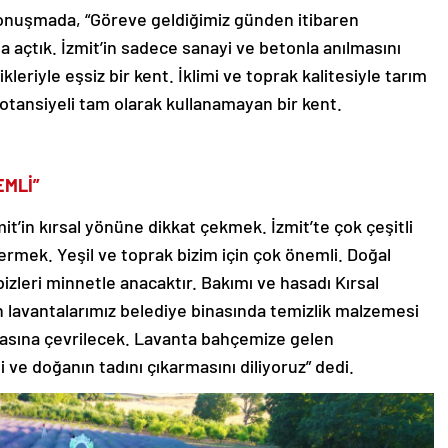
konuşmada, “Göreve geldiğimiz günden itibaren
ma açtık. İzmit’in sadece sanayi ve betonla anılmasını
leriyle eşsiz bir kent. İklimi ve toprak kalitesiyle tarım
otansiyeli tam olarak kullanamayan bir kent.
EMLİ”
’in kırsal yönüne dikkat çekmek. İzmit’te çok çeşitli
termek. Yeşil ve toprak bizim için çok önemli. Doğal
bizleri minnetle anacaktır. Bakımı ve hasadı Kırsal
 lavantalarımız belediye binasında temizlik malzemesi
şyasına çevrilecek. Lavanta bahçemize gelen
i ve doğanın tadını çıkarmasını diliyoruz” dedi.