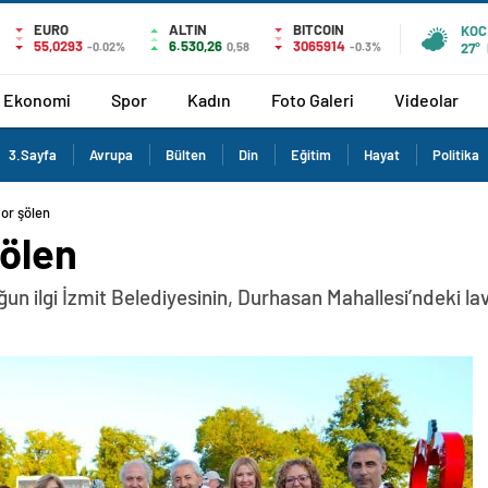
EURO
ALTIN
BITCOIN
KOC
55,0293
6.530,26
3065914
-0.02%
0,58
-0.3%
27°
Ekonomi
Spor
Kadın
Foto Galeri
Videolar
3.Sayfa
Avrupa
Bülten
Din
Eğitim
Hayat
Politika
or şölen
ölen
ğun ilgi İzmit Belediyesinin, Durhasan Mahallesi’ndeki la