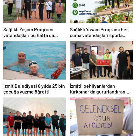
Sağlıklı Yaşam Programı
Sağlıklı Yaşam Programı her
vatandaşları bu hafta da
cuma vatandaşları sporla
sporla buluşturdu
buluşturuyor
İzmit Belediyesi 8 yılda 25 bin
İzmitli pehlivanlardan
çocuğa yüzme öğretti
Kırkpınar’da gururlandıran
başarı