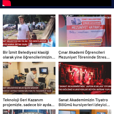
Bir İzmit Belediyesi klasiği
Çınar Akademi Öğrencileri
olarak yine öğrencilerimizin
Mezuniyet Töreninde Stres
ve kıymetli ailelerinin
Attı
yanlarındaydık.
Teknoloji Geri Kazanım
Sanat Akademimizin Tiyatro
projemizle, sadece bir ayda
Bölümü kursiyerleri izleyici
yarım milyon TL tasarruf
karşısına çıkıyor. 🎭