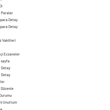
Ol
o Paralar
opara Detay
opara Detay
e
 Vakitleri
çi Eczaneler
 sayfa
e Detay
e Detay
ler
i Düzenle
 Durumu
mi Unuttum
ma