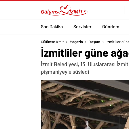
Son Dakika
Servisler
Gündem
Gülümse İzmit
Magazin
Yaşam
İzmitliler gü
İzmitliler güne ağ
İzmit Belediyesi, 13. Uluslararası İzm
pişmaniyeyle süsledi