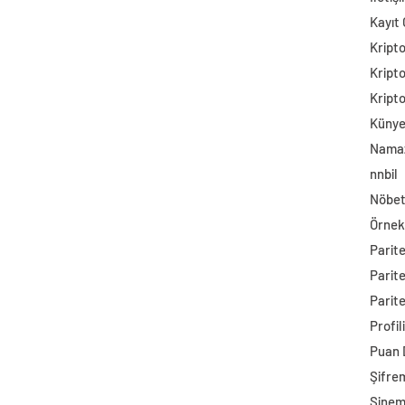
Kayıt 
Kript
Kript
Kript
Küny
Namaz
nnbil
Nöbet
Örnek
Parit
Parit
Parite
Profil
Puan
Şifre
Sine