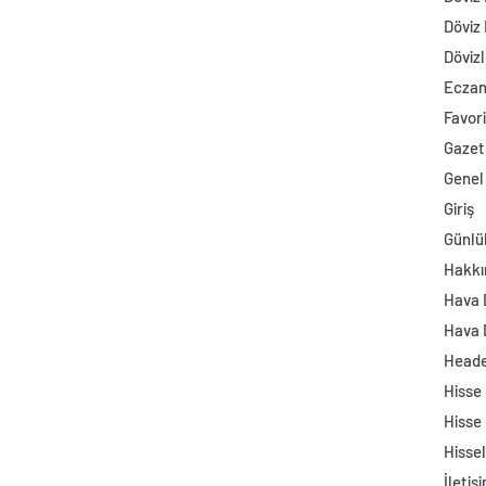
Döviz
Dövizl
Ecza
Favori
Gazet
Genel
Giriş
Günlü
Hakkı
Hava
Hava 
Head
Hisse
Hisse
Hisse
İletiş