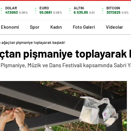
DOLAR
EURO
ALTIN
BITCOIN
47,5993
55,0681
6.535,85
3072825
0.06%
0.08%
0,61
0.9%
Ekonomi
Spor
Kadın
Foto Galeri
Videolar
ne ağaçtan pişmaniye toplayarak başladı!
açtan pişmaniye toplayarak 
it Pişmaniye, Müzik ve Dans Festivali kapsamında Sabri Y