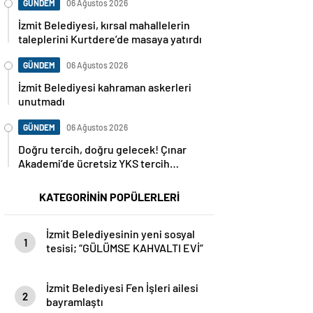
GÜNDEM
06 Ağustos 2026
İzmit Belediyesi, kırsal mahallelerin
taleplerini Kurtdere’de masaya yatırdı
GÜNDEM
06 Ağustos 2026
İzmit Belediyesi kahraman askerleri
unutmadı
GÜNDEM
06 Ağustos 2026
Doğru tercih, doğru gelecek! Çınar
Akademi’de ücretsiz YKS tercih
danışmanlığı başlıyor
KATEGORİNİN POPÜLERLERİ
İzmit Belediyesinin yeni sosyal
1
tesisi; “GÜLÜMSE KAHVALTI EVİ”
İzmit Belediyesi Fen İşleri ailesi
2
bayramlaştı