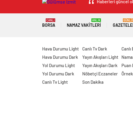
Haberleri güncel ol
CANLI
ANLIK
GÜNLÜ
BORSA
NAMAZ VAKITLERI
GAZETELE
Hava Durumu Light
Canlı Tv Dark
Canlı
Hava Durumu Dark
Yayın Akışları Light
Namaz
Yol Durumu Light
Yayın Akışları Dark
Puan
Yol Durumu Dark
Nöbetçi Eczaneler
Örnek
Canlı Tv Light
Son Dakika