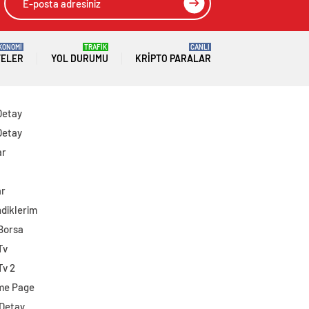
KONOMİ
TRAFİK
CANLI
TELER
YOL DURUMU
KRIPTO PARALAR
Detay
Detay
ar
ar
diklerim
 Borsa
Tv
Tv 2
me Page
 Detay