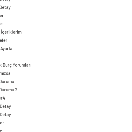
 Detay
er
ne
 İçeriklerim
eler
 Ayarlar
k Burç Yorumları
mızda
 Durumu
Durumu 2
er4
 Detay
 Detay
ler
im