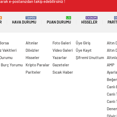
arak e-postanızdan takip edebilirsiniz !
K
TAHMİNİ
LİG
EKONOMİ
E
R
HAVA DURUMU
PUAN DURUMU
HISSELER
PARI
 Borsa
Altınlar
Foto Galeri
Üye Giriş
Altın 
 Vakitleri
Dövizler
Video Galeri
Üye Kayıt
Altın 
 Durumu
Hisseler
Yazarlar
Şifremi Unuttum
Altınl
 Burç Yorumu
Kripto Paralar
Gazeteler
AMP
Pariteler
Sıcak Haber
Ayarl
Beğen
Canlı
Canlı 
Canlı 
Dene
Döviz