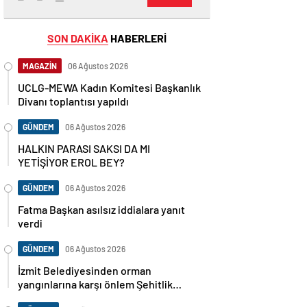
SON DAKİKA
HABERLERİ
MAGAZİN
06 Ağustos 2026
UCLG-MEWA Kadın Komitesi Başkanlık
Divanı toplantısı yapıldı
GÜNDEM
06 Ağustos 2026
HALKIN PARASI SAKSI DA MI
YETİŞİYOR EROL BEY?
GÜNDEM
06 Ağustos 2026
Fatma Başkan asılsız iddialara yanıt
verdi
GÜNDEM
06 Ağustos 2026
İzmit Belediyesinden orman
yangınlarına karşı önlem Şehitlik
Korusu’nda mangal yasaklandı