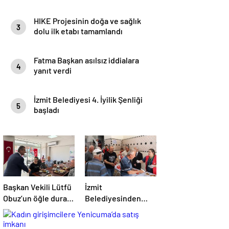
HIKE Projesinin doğa ve sağlık
3
dolu ilk etabı tamamlandı
Fatma Başkan asılsız iddialara
4
yanıt verdi
İzmit Belediyesi 4. İyilik Şenliği
5
başladı
Başkan Vekili Lütfü
İzmit
Obuz’un öğle durağı
Belediyesinden
Paşa Kent
Selvili Camii’nde
Lokantası oldu
cuma çıkışı ikram