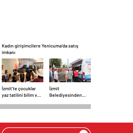
Kadın girişimcilere Yenicuma’da satış
imkanı
İzmit’te çocuklar
İzmit
yaz tatilini bilim ve
Belediyesinden
teknolojiyle geçirdi
Cuma sonrası
vatandaşlara tatlı
ikram