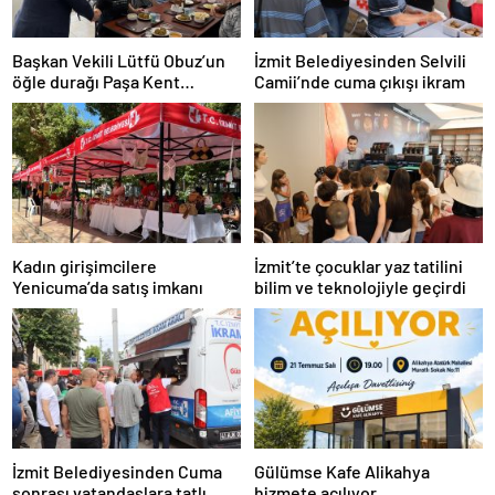
Başkan Vekili Lütfü Obuz’un
İzmit Belediyesinden Selvili
öğle durağı Paşa Kent
Camii’nde cuma çıkışı ikram
Lokantası oldu
Kadın girişimcilere
İzmit’te çocuklar yaz tatilini
Yenicuma’da satış imkanı
bilim ve teknolojiyle geçirdi
İzmit Belediyesinden Cuma
Gülümse Kafe Alikahya
sonrası vatandaşlara tatlı
hizmete açılıyor