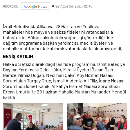
22 Ağustos 2025 12:45
ABONE OL
News
İzmit Belediyesi, Alikahya, 28 Haziran ve Yeşilova
mahallelerinde meyve ve sebze fidelerini vatandaşlarla
buluşturdu. Bölge sakinlerinin yoğun ilgi gösterdiği fide
dağıtım programına başkan yardımcısı, meclis üyeleri ve
mahalle muhtarları da katılarak vatandaşlarla bir araya geldi.
GENİŞ KATILIM
Halka ücretsiz olarak dağıtılan fide programına, İzmit Belediye
Başkan Yardımcısı Celal Hülür, Meclis Üyeleri Özcan Özer,
Gamze Yılmaz Doğan, Neslihan Çakır, Köy Hizmet Masası
Sorumluları Turgay Oruç, İsmail Akdeniz, Ali Filiz, İnanç Masası
Sorumlusu İsmet Kanık, Alikahya Hizmet Masası Sorumlusu
Ercan Umutlu ile 28 Haziran Mahalle Muhtarı Mukadder Mengül
katıldı.