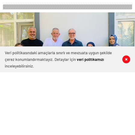
Veri politikasındaki amaçlarla sınırlı ve mevzuata uygun şekilde
çerez konumlandırmaktayız. Detaylar için
veri politikamızı
0
0
0
0
inceleyebilirsiniz.
İzmit Belediyesinden Kıbrıs Gazisine
vefa ziyareti
İzmit Belediyesi kent genelinde gazi ve şehit ailesi
ziyaretlerine devam ediyor. Son olarak Kartepe’de
yaşayan Kıbrıs Gazisi Mehmet Sağlam evinde ziyaret