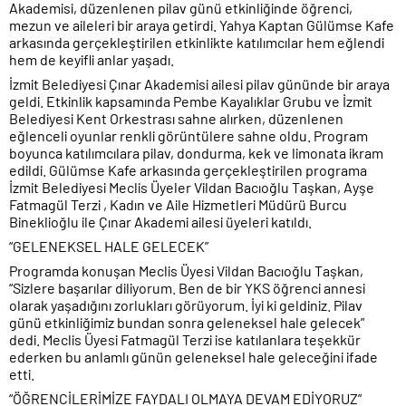
Akademisi, düzenlenen pilav günü etkinliğinde öğrenci,
mezun ve aileleri bir araya getirdi. Yahya Kaptan Gülümse Kafe
arkasında gerçekleştirilen etkinlikte katılımcılar hem eğlendi
hem de keyifli anlar yaşadı.
İzmit Belediyesi Çınar Akademisi ailesi pilav gününde bir araya
geldi. Etkinlik kapsamında Pembe Kayalıklar Grubu ve İzmit
Belediyesi Kent Orkestrası sahne alırken, düzenlenen
eğlenceli oyunlar renkli görüntülere sahne oldu. Program
boyunca katılımcılara pilav, dondurma, kek ve limonata ikram
edildi. Gülümse Kafe arkasında gerçekleştirilen programa
İzmit Belediyesi Meclis Üyeler Vildan Bacıoğlu Taşkan, Ayşe
Fatmagül Terzi , Kadın ve Aile Hizmetleri Müdürü Burcu
Bineklioğlu ile Çınar Akademi ailesi üyeleri katıldı.
“GELENEKSEL HALE GELECEK”
Programda konuşan Meclis Üyesi Vildan Bacıoğlu Taşkan,
“Sizlere başarılar diliyorum. Ben de bir YKS öğrenci annesi
olarak yaşadığını zorlukları görüyorum. İyi ki geldiniz. Pilav
günü etkinliğimiz bundan sonra geleneksel hale gelecek”
dedi. Meclis Üyesi Fatmagül Terzi ise katılanlara teşekkür
ederken bu anlamlı günün geleneksel hale geleceğini ifade
etti.
“ÖĞRENCİLERİMİZE FAYDALI OLMAYA DEVAM EDİYORUZ”