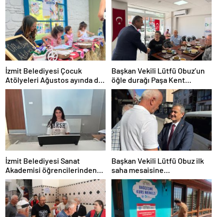
İzmit Belediyesi Çocuk
Başkan Vekili Lütfü Obuz’un
Atölyeleri Ağustos ayında da
öğle durağı Paşa Kent
devam ediyor
Lokantası oldu
İzmit Belediyesi Sanat
Başkan Vekili Lütfü Obuz ilk
Akademisi öğrencilerinden
saha mesaisine
çifte başarı
Bekirdere’den başladı