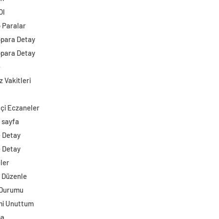
Ol
o Paralar
opara Detay
opara Detay
e
 Vakitleri
çi Eczaneler
 sayfa
e Detay
e Detay
ler
i Düzenle
 Durumu
mi Unuttum
ma