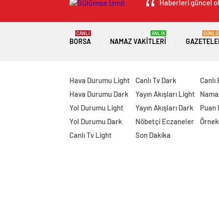
Haberleri güncel ol
CANLI
ANLIK
GÜNLÜ
BORSA
NAMAZ VAKITLERI
GAZETELE
Hava Durumu Light
Canlı Tv Dark
Canlı
Hava Durumu Dark
Yayın Akışları Light
Namaz
Yol Durumu Light
Yayın Akışları Dark
Puan
Yol Durumu Dark
Nöbetçi Eczaneler
Örnek
Canlı Tv Light
Son Dakika