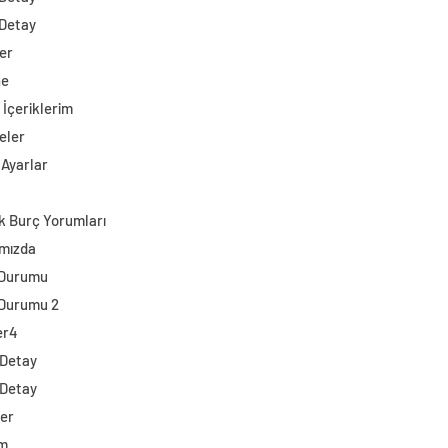
 Detay
er
ne
 İçeriklerim
eler
 Ayarlar
k Burç Yorumları
mızda
 Durumu
Durumu 2
er4
 Detay
 Detay
ler
im