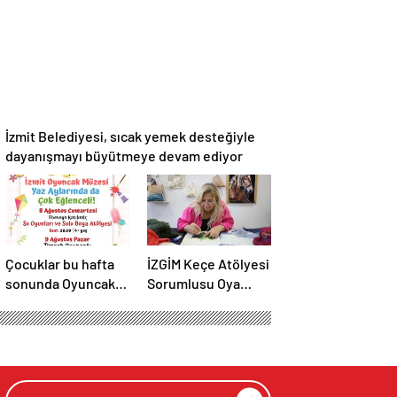
beslenme önerileri
İzmit Belediyesi, sıcak yemek desteğiyle
dayanışmayı büyütmeye devam ediyor
Çocuklar bu hafta
İZGİM Keçe Atölyesi
sonunda Oyuncak
Sorumlusu Oya
Müzesi’nde hem
Tuncer’e prestijli
oynayacak hem
unvan
üretecek