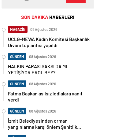
SON DAKİKA
HABERLERİ
MAGAZİN
08 Ağustos 2026
UCLG-MEWA Kadın Komitesi Başkanlık
Divanı toplantısı yapıldı
GÜNDEM
08 Ağustos 2026
HALKIN PARASI SAKSI DA MI
YETİŞİYOR EROL BEY?
GÜNDEM
08 Ağustos 2026
Fatma Başkan asılsız iddialara yanıt
verdi
GÜNDEM
08 Ağustos 2026
İzmit Belediyesinden orman
yangınlarına karşı önlem Şehitlik
Korusu’nda mangal yasaklandı