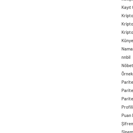
Kayıt 
Kript
Kript
Kript
Küny
Namaz
nnbil
Nöbet
Örnek
Parit
Parit
Parite
Profil
Puan
Şifre
Sine