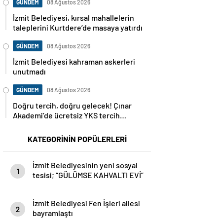
GÜNDEM
08 Ağustos 2026
İzmit Belediyesi, kırsal mahallelerin
taleplerini Kurtdere’de masaya yatırdı
GÜNDEM
08 Ağustos 2026
İzmit Belediyesi kahraman askerleri
unutmadı
GÜNDEM
08 Ağustos 2026
Doğru tercih, doğru gelecek! Çınar
Akademi’de ücretsiz YKS tercih
danışmanlığı başlıyor
KATEGORİNİN POPÜLERLERİ
İzmit Belediyesinin yeni sosyal
1
tesisi; “GÜLÜMSE KAHVALTI EVİ”
İzmit Belediyesi Fen İşleri ailesi
2
bayramlaştı