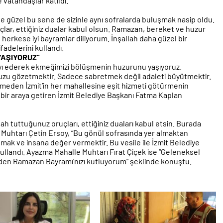
e vatandaşlar katıldı.
 güzel bu sene de sizinle aynı sofralarda buluşmak nasip oldu.
çlar, ettiğiniz dualar kabul olsun. Ramazan, bereket ve huzur
 herkese iyi bayramlar diliyorum. İnşallah daha güzel bir
fadelerini kullandı.
YAŞIYORUZ”
ayı ederek ekmeğimizi bölüşmenin huzurunu yaşıyoruz.
zu gözetmektir. Sadece sabretmek değil adaleti büyütmektir.
rmeden İzmit’in her mahallesine eşit hizmeti götürmenin
 bir araya getiren İzmit Belediye Başkanı Fatma Kaplan
h tuttuğunuz oruçları, ettiğiniz duaları kabul etsin. Burada
Muhtarı Çetin Ersoy, “Bu gönül sofrasında yer almaktan
ak ve insana değer vermektir. Bu vesile ile İzmit Belediye
ullandı. Ayazma Mahalle Muhtarı Fırat Çiçek ise “Geleneksel
diden Ramazan Bayramı’nızı kutluyorum” şeklinde konuştu.