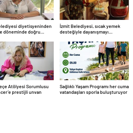
elediyesi diyetisyeninden
İzmit Belediyesi, sıcak yemek
e döneminde doğru
desteğiyle dayanışmayı
e önerileri
büyütmeye devam ediyor
eçe Atölyesi Sorumlusu
Sağlıklı Yaşam Programı her cuma
cer’e prestijli unvan
vatandaşları sporla buluşturuyor