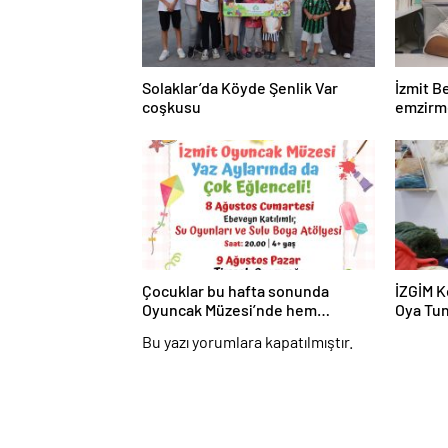
Solaklar’da Köyde Şenlik Var
İzmit B
coşkusu
emzirm
beslenm
Çocuklar bu hafta sonunda
İZGİM K
Oyuncak Müzesi’nde hem
Oya Tun
oynayacak hem üretecek
Bu yazı yorumlara kapatılmıştır.