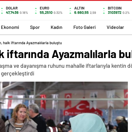
DOLAR
EURO
ALTIN
BITCOIN
47,7436
55,2510
6.660,55
3103972
0.18%
0.32%
2,59
0.2%
Ekonomi
Spor
Kadın
Foto Galeri
Videolar
 halk iftarında Ayazmalılarla buluştu
 iftarında Ayazmalılarla bu
şma ve dayanışma ruhunu mahalle iftarlarıyla kentin dört 
 gerçekleştirdi