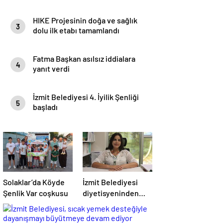
HIKE Projesinin doğa ve sağlık
3
dolu ilk etabı tamamlandı
Fatma Başkan asılsız iddialara
4
yanıt verdi
İzmit Belediyesi 4. İyilik Şenliği
5
başladı
Solaklar’da Köyde
İzmit Belediyesi
Şenlik Var coşkusu
diyetisyeninden
emzirme
döneminde doğru