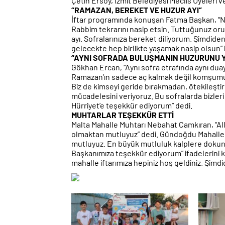
Çetin Ersoy, İzmit Belediyesi Meclis Üyeleri v
“RAMAZAN, BEREKET VE HUZUR AYI”
İftar programında konuşan Fatma Başkan, “Ne
Rabbim tekrarını nasip etsin. Tuttuğunuz oru
ayı. Sofralarınıza bereket diliyorum. Şimdiden
gelecekte hep birlikte yaşamak nasip olsun” i
“AYNI SOFRADA BULUŞMANIN HUZURUNU 
Gökhan Ercan, “Aynı sofra etrafında aynı du
Ramazan’ın sadece aç kalmak değil komşumu
Biz de kimseyi geride bırakmadan, ötekileşti
mücadelesini veriyoruz. Bu sofralarda bizleri
Hürriyet’e teşekkür ediyorum” dedi.
MUHTARLAR TEŞEKKÜR ETTİ
Malta Mahalle Muhtarı Nebahat Camkıran, “Alla
olmaktan mutluyuz” dedi. Gündoğdu Mahalle 
mutluyuz. En büyük mutluluk kalplere dokunm
Başkanımıza teşekkür ediyorum” ifadelerini k
mahalle iftarımıza hepiniz hoş geldiniz. Şim