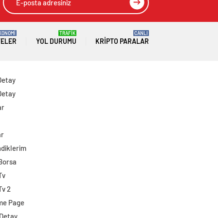
KONOMİ
TRAFİK
CANLI
TELER
YOL DURUMU
KRIPTO PARALAR
Detay
Detay
ar
ar
diklerim
 Borsa
Tv
Tv 2
me Page
 Detay