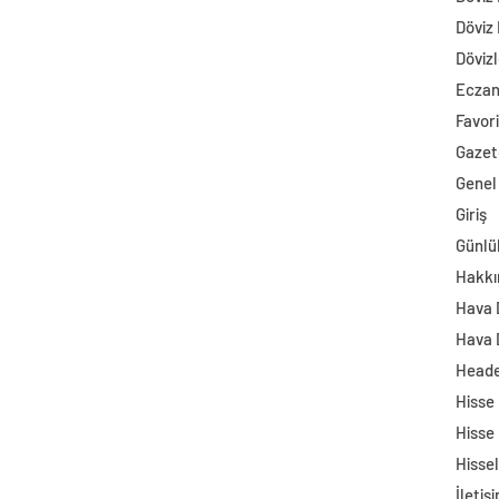
Döviz
Dövizl
Ecza
Favori
Gazet
Genel
Giriş
Günlü
Hakkı
Hava
Hava 
Head
Hisse
Hisse
Hisse
İletiş