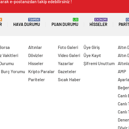
arak e-postanızdan takip edebilirsiniz !
K
TAHMİNİ
LİG
EKONOMİ
E
R
HAVA DURUMU
PUAN DURUMU
HISSELER
PARI
 Borsa
Altınlar
Foto Galeri
Üye Giriş
Altın 
 Vakitleri
Dövizler
Video Galeri
Üye Kayıt
Altın 
 Durumu
Hisseler
Yazarlar
Şifremi Unuttum
Altınl
 Burç Yorumu
Kripto Paralar
Gazeteler
AMP
Pariteler
Sıcak Haber
Ayarl
Beğen
Canlı
Canlı 
Canlı 
Dene
Döviz