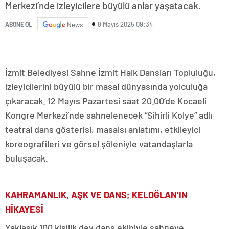
Merkezi’nde izleyicilere büyülü anlar yaşatacak.
8 Mayıs 2025 09:34
ABONE OL
News
İzmit Belediyesi Sahne İzmit Halk Dansları Topluluğu,
izleyicilerini büyülü bir masal dünyasında yolculuğa
çıkaracak. 12 Mayıs Pazartesi saat 20.00’de Kocaeli
Kongre Merkezi’nde sahnelenecek “Sihirli Kolye” adlı
teatral dans gösterisi, masalsı anlatımı, etkileyici
koreografileri ve görsel şöleniyle vatandaşlarla
buluşacak.
KAHRAMANLIK, AŞK VE DANS; KELOĞLAN’IN
HİKAYESİ
Yaklaşık 100 kişilik dev dans ekibiyle sahneye