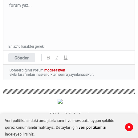
En az 10 karakter gerekli
Gönder
Gönderdiğiniz yorum
moderasyon
ekibi tarafından incelendikten sonra yayınlanacaktır.
T.C. İzmit Belediyesi
Veri politikasındaki amaçlarla sınırlı ve mevzuata uygun şekilde
çerez konumlandırmaktayız. Detaylar için
veri politikamızı
0
0
inceleyebilirsiniz.