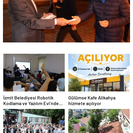
İzmit Belediyesi Robotik
Gülümse Kafe Alikahya
Kodlama ve Yazılım Evi’nde
hizmete açılıyor
eğitimler başladı