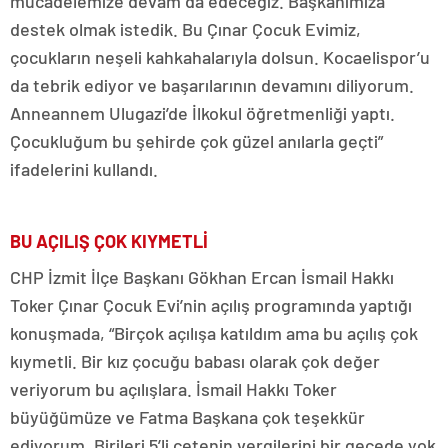
mücadelemize devam da edeceğiz. Başkanımıza
destek olmak istedik. Bu Çınar Çocuk Evimiz,
çocukların neşeli kahkahalarıyla dolsun. Kocaelispor’u
da tebrik ediyor ve başarılarının devamını diliyorum.
Anneannem Ulugazi’de İlkokul öğretmenliği yaptı.
Çocukluğum bu şehirde çok güzel anılarla geçti”
ifadelerini kullandı.
BU AÇILIŞ ÇOK KIYMETLİ
CHP İzmit İlçe Başkanı Gökhan Ercan İsmail Hakkı
Toker Çınar Çocuk Evi’nin açılış programında yaptığı
konuşmada, “Birçok açılışa katıldım ama bu açılış çok
kıymetli. Bir kız çocuğu babası olarak çok değer
veriyorum bu açılışlara. İsmail Hakkı Toker
büyüğümüze ve Fatma Başkana çok teşekkür
ediyorum. Birileri 5’li çetenin vergilerini bir gecede yok