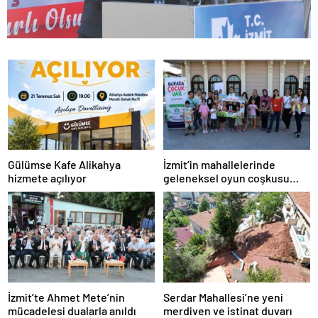
Gülümse Kafe Alikahya
İzmit’in mahallelerinde
hizmete açılıyor
geleneksel oyun coşkusu
devam ediyor
İzmit’te Ahmet Mete’nin
Serdar Mahallesi’ne yeni
mücadelesi dualarla anıldı
merdiven ve istinat duvarı