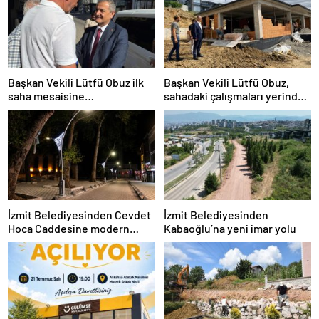
Başkan Vekili Lütfü Obuz ilk
Başkan Vekili Lütfü Obuz,
saha mesaisine
sahadaki çalışmaları yerinde
Bekirdere’den başladı
inceledi
İzmit Belediyesinden Cevdet
İzmit Belediyesinden
Hoca Caddesine modern
Kabaoğlu’na yeni imar yolu
kaldırım ve aydınlatma